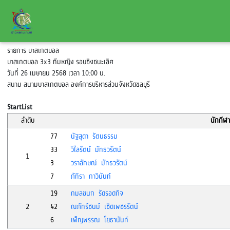
รายการ บาสเกตบอล
บาสเกตบอล 3x3 ทีมหญิง รอบชิงชนะเลิศ
วันที่ 26 เมษายน 2568 เวลา 10:00 น.
สนาม สนามบาสเกตบอล องค์การบริหารส่วนจังหวัดขลบุรี
StartList
ลำดับ
นักกีฬา
77
นัฐสุดา รัตนธรรม
33
วิไลรัตน์ มัทธวรัตน์
1
3
วราลักษณ์ มัทธวรัตน์
7
ภัทิรา กาวินันท์
19
กมลชนก รัดรอดกิจ
2
42
ณภัทร์ชนม์ เชิดเพชรรัตน์
6
เพ็ญพรรณ โยธานันท์