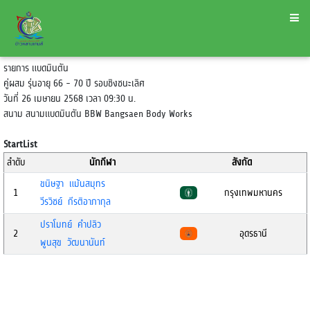
รายการ แบดมินตัน
คู่ผสม รุ่นอายุ 66 - 70 ปี รอบชิงชนะเลิศ
วันที่ 26 เมษายน 2568 เวลา 09:30 น.
สนาม สนามแบดมินตัน BBW Bangsaen Body Works
StartList
ลำดับ
นักกีฬา
สังกัด
ขนิษฐา แม้นสมุทร
1
กรุงเทพมหานคร
วีรวิชย์ กีรติอาภากุล
ปราโมทย์ คำปลิว
2
อุดรธานี
พูนสุข วัฒนานันท์