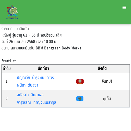
รายการ แบดมินตัน
หญิงคู่ รุ่นอายุ 61 - 65 ปี รอบชิงชนะเลิศ
วันที่ 26 เมษายน 2568 เวลา 10:00 น.
สนาม สนามแบดมินตัน BBW Bangsaen Body Works
StartList
ลำดับ
นักกีฬา
สังกัด
ปัญณวีย์ บำรุงพนิชถาวร
1
จันทบุรี
พนิดา ตันสง่า
ลภัสรดา จินดาพล
2
ภูเก็ต
จารุวรรณ กาญจนเมธากูล