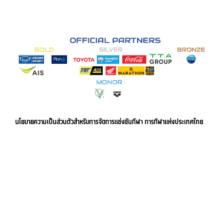
นโยบายความเป็นส่วนตัวสำหรับการจัดการแข่งขันกีฬา การกีฬาแห่งประเทศไทย