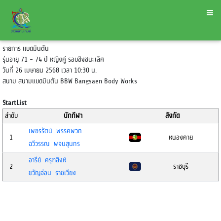
รายการ แบดมินตัน
รุ่นอายุ 71 - 74 ปี หญิงคู่ รอบชิงชนะเลิศ
วันที่ 26 เมษายน 2568 เวลา 10:30 น.
สนาม สนามแบดมินตัน BBW Bangsaen Body Works
StartList
ลำดับ
นักกีฬา
สังกัด
เพชรรัตน์ พรรคพวก
1
หนองคาย
ฉวีวรรณ พจนสุนทร
อารีย์ ครุฑสิงห์
2
ราชบุรี
ขวัญอ่อน ราชเวียง