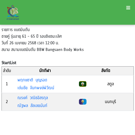
รายการ แบดมินตัน
ชายคู่ รุ่นอายุ 61 - 65 ปี รอบชิงชนะเลิศ
วันที่ 26 เมษายน 2568 เวลา 12:00 น.
สนาม สนามแบดมินตัน BBW Bangsaen Body Works
StartList
ลำดับ
นักกีฬา
สังกัด
พฤกษชาติ บุญรอด
1
สตูล
เด่นชัย จันทพงษ์พิวัฒน์
ณรงค์ วณิชอิสรกุล
2
นนทบุรี
ณัฐพล สัลเลขนันท์