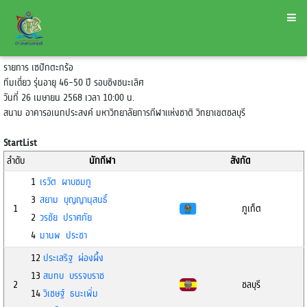
รายการ เซปักตะกร้อ
ทีมเดี่ยว รุ่นอายุ 46-50 ปี รอบชิงชนะเลิศ
วันที่ 26 เมษายน 2568 เวลา 10:00 น.
สนาม อาคารอเนกประสงค์ มหาวิทยาลัยการกีฬาแห่งชาติ วิทยาเขตชลบุรี
StartList
ลำดับ
นักกีฬา
สังกัด
1
เรวัต ผาบชมภู
3
สยาม บุญญานุสนธิ์
1
ภูเก็ต
2
วรชัย ปราศภัย
4
มานพ ประชา
12
ประเสริฐ ผ่องผึ้ง
13
สมทบ บรรจบราช
2
ชลบุรี
14
วิเชษฐ์ ธนะเพิ่ม