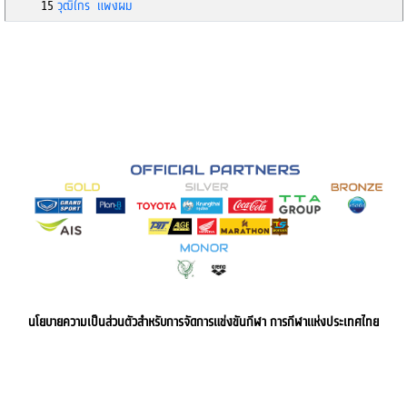
15
วุฒิไกร แพงผม
นโยบายความเป็นส่วนตัวสำหรับการจัดการแข่งขันกีฬา การกีฬาแห่งประเทศไทย