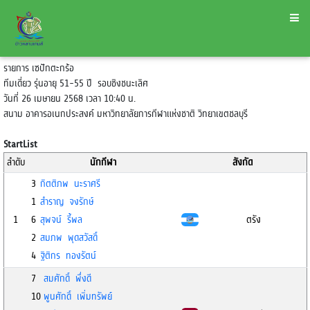
รายการ เซปักตะกร้อ
ทีมเดี่ยว รุ่นอายุ 51-55 ปี รอบชิงชนะเลิศ
วันที่ 26 เมษายน 2568 เวลา 10:40 น.
สนาม อาคารอเนกประสงค์ มหาวิทยาลัยการกีฬาแห่งชาติ วิทยาเขตชลบุรี
StartList
ลำดับ
นักกีฬา
สังกัด
3
กิตติภพ นะราศรี
1
สำราญ จงรักษ์
1
6
สุพจน์ รี้พล
ตรัง
2
สมภพ พุดสวัสดิ์
4
ฐิติกร ทองรัตน์
7
สมศักดิ์ พึ่งดี
10
พูนศักดิ์ เพิ่มทรัพย์