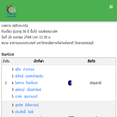
รายการ เซปักตะกร้อ
ทีมเดี่ยว รุ่นอายุ 56 ปี ขึ้นไป รอบชิงชนะเลิศ
วันที่ 26 เมษายน 2568 เวลา 11:20 น.
สนาม อาคารอเนกประสงค์ มหาวิทยาลัยการกีฬาแห่งชาติ วิทยาเขตชลบุรี
StartList
ลำดับ
นักกีฬา
สังกัด
2
สุชิน ปานทอง
1
พิศิษฐ์ รอดคล้ายขลิบ
1
4
ไพศาล ใหม่หันลา
ปทุมธานี
3
สุพัฒน์ เฉื่อยทรัพย์
5
อวสร สุนนานนท์
3
สุภดิศ ติลังการณ์
5
ประสิทธิ์ รังษี