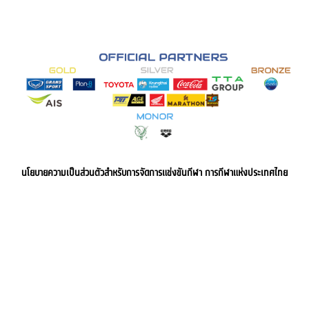
นโยบายความเป็นส่วนตัวสำหรับการจัดการแข่งขันกีฬา การกีฬาแห่งประเทศไทย