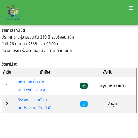
รายการ เทนนิส
ประเภทชายคู่อายุร่วมกัน 130 ปี รอบชิงชนะเลิศ
วันที่ 26 เมษายน 2568 เวลา 09:00 น.
สนาม เกรต้า รีสอร์ท แอนด์ สปอร์ต คลับ พัทยา
StartList
ลำดับ
นักกีฬา
สังกัด
แพน มหารักขกะ
1
กรุงเทพมหานคร
กิตติพงศ์ จันทระ
ธีระพงศ์ อุ่นเรือน
2
ลำพูน
สมประสงค์ สัตยมัลลี