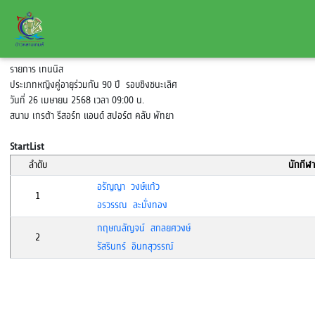
รายการ เทนนิส
ประเภทหญิงคู่อายุร่วมกัน 90 ปี รอบชิงชนะเลิศ
วันที่ 26 เมษายน 2568 เวลา 09:00 น.
สนาม เกรต้า รีสอร์ท แอนด์ สปอร์ต คลับ พัทยา
StartList
ลำดับ
นักกีฬา
อรัญญา วงษ์แก้ว
1
อรวรรณ ละมั่งทอง
กฤษณลัญจน์ สกลยศวงษ์
2
รัสรินทร์ อินทสุวรรณ์