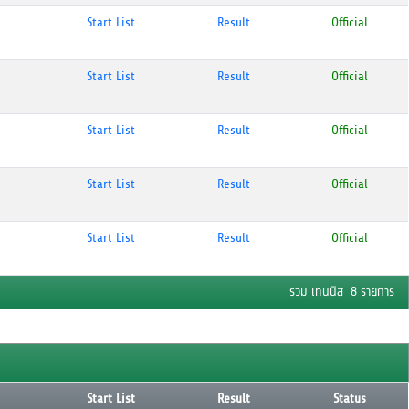
Start List
Result
Official
Start List
Result
Official
Start List
Result
Official
Start List
Result
Official
Start List
Result
Official
รวม เทนนิส 8 รายการ
Start List
Result
Status