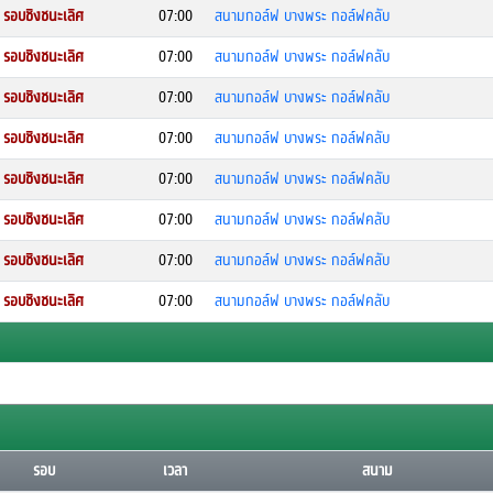
รอบชิงชนะเลิศ
07:00
สนามกอล์ฟ บางพระ กอล์ฟคลับ
รอบชิงชนะเลิศ
07:00
สนามกอล์ฟ บางพระ กอล์ฟคลับ
รอบชิงชนะเลิศ
07:00
สนามกอล์ฟ บางพระ กอล์ฟคลับ
รอบชิงชนะเลิศ
07:00
สนามกอล์ฟ บางพระ กอล์ฟคลับ
รอบชิงชนะเลิศ
07:00
สนามกอล์ฟ บางพระ กอล์ฟคลับ
รอบชิงชนะเลิศ
07:00
สนามกอล์ฟ บางพระ กอล์ฟคลับ
รอบชิงชนะเลิศ
07:00
สนามกอล์ฟ บางพระ กอล์ฟคลับ
รอบชิงชนะเลิศ
07:00
สนามกอล์ฟ บางพระ กอล์ฟคลับ
รอบ
เวลา
สนาม