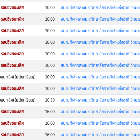
รอบชิงชนะเลิศ
10:00
สนามกีฬากลางมหาวิทยาลัยการกีฬาแห่งชาติ วิทยาเ
รอบชิงชนะเลิศ
10:00
สนามกีฬากลางมหาวิทยาลัยการกีฬาแห่งชาติ วิทยาเ
รอบชิงชนะเลิศ
10:00
สนามกีฬากลางมหาวิทยาลัยการกีฬาแห่งชาติ วิทยาเ
รอบชิงชนะเลิศ
10:00
สนามกีฬากลางมหาวิทยาลัยการกีฬาแห่งชาติ วิทยาเ
รอบชิงชนะเลิศ
10:00
สนามกีฬากลางมหาวิทยาลัยการกีฬาแห่งชาติ วิทยาเ
รอบชิงชนะเลิศ
10:00
สนามกีฬากลางมหาวิทยาลัยการกีฬาแห่งชาติ วิทยาเ
ขนะเลิศ(ไม่นับเหรียญ)
10:00
สนามกีฬากลางมหาวิทยาลัยการกีฬาแห่งชาติ วิทยาเ
รอบชิงชนะเลิศ
10:00
สนามกีฬากลางมหาวิทยาลัยการกีฬาแห่งชาติ วิทยาเ
ขนะเลิศ(ไม่นับเหรียญ)
16.30
สนามกีฬากลางมหาวิทยาลัยการกีฬาแห่งชาติ วิทยาเ
รอบชิงชนะเลิศ
16:00
สนามกีฬากลางมหาวิทยาลัยการกีฬาแห่งชาติ วิทยาเ
รอบชิงชนะเลิศ
16:00
สนามกีฬากลางมหาวิทยาลัยการกีฬาแห่งชาติ วิทยาเ
รอบชิงชนะเลิศ
16:00
สนามกีฬากลางมหาวิทยาลัยการกีฬาแห่งชาติ วิทยาเ