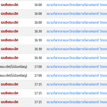
รอบชิงชนะเลิศ
16:00
สนามกีฬากลางมหาวิทยาลัยการกีฬาแห่งชาติ วิทยาเ
รอบชิงชนะเลิศ
16:00
สนามกีฬากลางมหาวิทยาลัยการกีฬาแห่งชาติ วิทยาเ
รอบชิงชนะเลิศ
16:00
สนามกีฬากลางมหาวิทยาลัยการกีฬาแห่งชาติ วิทยาเ
รอบชิงชนะเลิศ
16:30
สนามกีฬากลางมหาวิทยาลัยการกีฬาแห่งชาติ วิทยาเ
รอบชิงชนะเลิศ
16:30
สนามกีฬากลางมหาวิทยาลัยการกีฬาแห่งชาติ วิทยาเ
รอบชิงชนะเลิศ
16:30
สนามกีฬากลางมหาวิทยาลัยการกีฬาแห่งชาติ วิทยาเ
รอบชิงชนะเลิศ
16:30
สนามกีฬากลางมหาวิทยาลัยการกีฬาแห่งชาติ วิทยาเ
ขนะเลิศ(ไม่นับเหรียญ)
17:00
สนามกีฬากลางมหาวิทยาลัยการกีฬาแห่งชาติ วิทยาเ
ขนะเลิศ(ไม่นับเหรียญ)
17:00
สนามกีฬากลางมหาวิทยาลัยการกีฬาแห่งชาติ วิทยาเ
รอบชิงชนะเลิศ
17:15
สนามกีฬากลางมหาวิทยาลัยการกีฬาแห่งชาติ วิทยาเ
รอบชิงชนะเลิศ
17:15
สนามกีฬากลางมหาวิทยาลัยการกีฬาแห่งชาติ วิทยาเ
รอบชิงชนะเลิศ
17:15
สนามกีฬากลางมหาวิทยาลัยการกีฬาแห่งชาติ วิทยาเ