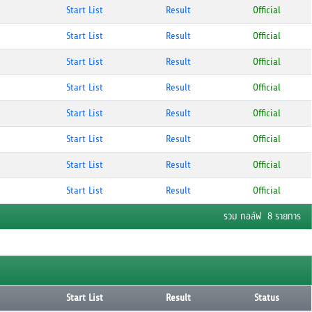
Start List
Result
Official
Start List
Result
Official
Start List
Result
Official
Start List
Result
Official
Start List
Result
Official
Start List
Result
Official
Start List
Result
Official
Start List
Result
Official
รวม กอล์ฟ 8 รายการ
Start List
Result
Status