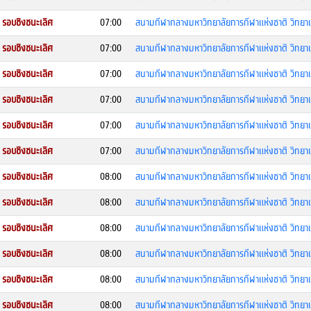
รอบชิงชนะเลิศ
07:00
สนามกีฬากลางมหาวิทยาลัยการกีฬาแห่งชาติ วิทยาเ
รอบชิงชนะเลิศ
07:00
สนามกีฬากลางมหาวิทยาลัยการกีฬาแห่งชาติ วิทยาเ
รอบชิงชนะเลิศ
07:00
สนามกีฬากลางมหาวิทยาลัยการกีฬาแห่งชาติ วิทยาเ
รอบชิงชนะเลิศ
07:00
สนามกีฬากลางมหาวิทยาลัยการกีฬาแห่งชาติ วิทยาเ
รอบชิงชนะเลิศ
07:00
สนามกีฬากลางมหาวิทยาลัยการกีฬาแห่งชาติ วิทยาเ
รอบชิงชนะเลิศ
07:00
สนามกีฬากลางมหาวิทยาลัยการกีฬาแห่งชาติ วิทยาเ
รอบชิงชนะเลิศ
08:00
สนามกีฬากลางมหาวิทยาลัยการกีฬาแห่งชาติ วิทยาเ
รอบชิงชนะเลิศ
08:00
สนามกีฬากลางมหาวิทยาลัยการกีฬาแห่งชาติ วิทยาเ
รอบชิงชนะเลิศ
08:00
สนามกีฬากลางมหาวิทยาลัยการกีฬาแห่งชาติ วิทยาเ
รอบชิงชนะเลิศ
08:00
สนามกีฬากลางมหาวิทยาลัยการกีฬาแห่งชาติ วิทยาเ
รอบชิงชนะเลิศ
08:00
สนามกีฬากลางมหาวิทยาลัยการกีฬาแห่งชาติ วิทยาเ
รอบชิงชนะเลิศ
08:00
สนามกีฬากลางมหาวิทยาลัยการกีฬาแห่งชาติ วิทยาเ