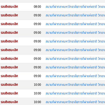
รอบชิงชนะเลิศ
08:00
สนามกีฬากลางมหาวิทยาลัยการกีฬาแห่งชาติ วิทยาเ
รอบชิงชนะเลิศ
09:00
สนามกีฬากลางมหาวิทยาลัยการกีฬาแห่งชาติ วิทยาเ
รอบชิงชนะเลิศ
09:00
สนามกีฬากลางมหาวิทยาลัยการกีฬาแห่งชาติ วิทยาเ
รอบชิงชนะเลิศ
09:00
สนามกีฬากลางมหาวิทยาลัยการกีฬาแห่งชาติ วิทยาเ
รอบชิงชนะเลิศ
09:00
สนามกีฬากลางมหาวิทยาลัยการกีฬาแห่งชาติ วิทยาเ
รอบชิงชนะเลิศ
09:00
สนามกีฬากลางมหาวิทยาลัยการกีฬาแห่งชาติ วิทยาเ
รอบชิงชนะเลิศ
09:00
สนามกีฬากลางมหาวิทยาลัยการกีฬาแห่งชาติ วิทยาเ
รอบชิงชนะเลิศ
09:00
สนามกีฬากลางมหาวิทยาลัยการกีฬาแห่งชาติ วิทยาเ
รอบชิงชนะเลิศ
09:00
สนามกีฬากลางมหาวิทยาลัยการกีฬาแห่งชาติ วิทยาเ
รอบชิงชนะเลิศ
10:00
สนามกีฬากลางมหาวิทยาลัยการกีฬาแห่งชาติ วิทยาเ
รอบชิงชนะเลิศ
10:00
สนามกีฬากลางมหาวิทยาลัยการกีฬาแห่งชาติ วิทยาเ
รอบชิงชนะเลิศ
10:00
สนามกีฬากลางมหาวิทยาลัยการกีฬาแห่งชาติ วิทยาเ