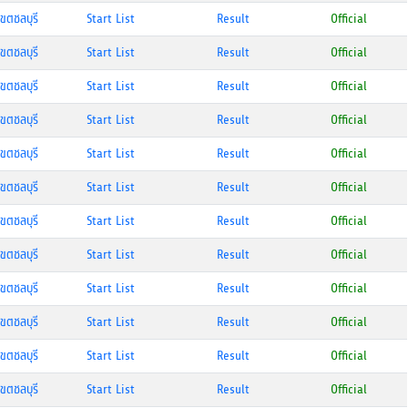
ขตชลบุรี
Start List
Result
Official
ขตชลบุรี
Start List
Result
Official
ขตชลบุรี
Start List
Result
Official
ขตชลบุรี
Start List
Result
Official
ขตชลบุรี
Start List
Result
Official
ขตชลบุรี
Start List
Result
Official
ขตชลบุรี
Start List
Result
Official
ขตชลบุรี
Start List
Result
Official
ขตชลบุรี
Start List
Result
Official
ขตชลบุรี
Start List
Result
Official
ขตชลบุรี
Start List
Result
Official
ขตชลบุรี
Start List
Result
Official