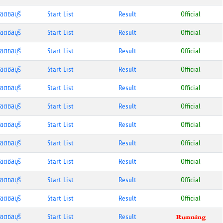
ขตชลบุรี
Start List
Result
Official
ขตชลบุรี
Start List
Result
Official
ขตชลบุรี
Start List
Result
Official
ขตชลบุรี
Start List
Result
Official
ขตชลบุรี
Start List
Result
Official
ขตชลบุรี
Start List
Result
Official
ขตชลบุรี
Start List
Result
Official
ขตชลบุรี
Start List
Result
Official
ขตชลบุรี
Start List
Result
Official
ขตชลบุรี
Start List
Result
Official
ขตชลบุรี
Start List
Result
Official
ขตชลบุรี
Start List
Result