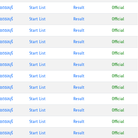
ขตชลบุรี
Start List
Result
Official
ขตชลบุรี
Start List
Result
Official
ขตชลบุรี
Start List
Result
Official
ขตชลบุรี
Start List
Result
Official
ขตชลบุรี
Start List
Result
Official
ขตชลบุรี
Start List
Result
Official
ขตชลบุรี
Start List
Result
Official
ขตชลบุรี
Start List
Result
Official
ขตชลบุรี
Start List
Result
Official
ขตชลบุรี
Start List
Result
Official
ขตชลบุรี
Start List
Result
Official
ขตชลบุรี
Start List
Result
Official