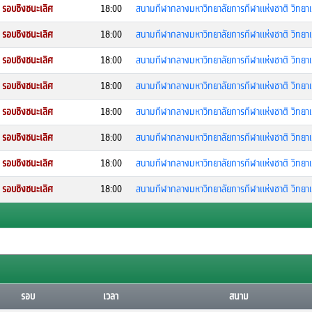
รอบชิงชนะเลิศ
18:00
สนามกีฬากลางมหาวิทยาลัยการกีฬาแห่งชาติ วิทยาเ
รอบชิงชนะเลิศ
18:00
สนามกีฬากลางมหาวิทยาลัยการกีฬาแห่งชาติ วิทยาเ
รอบชิงชนะเลิศ
18:00
สนามกีฬากลางมหาวิทยาลัยการกีฬาแห่งชาติ วิทยาเ
รอบชิงชนะเลิศ
18:00
สนามกีฬากลางมหาวิทยาลัยการกีฬาแห่งชาติ วิทยาเ
รอบชิงชนะเลิศ
18:00
สนามกีฬากลางมหาวิทยาลัยการกีฬาแห่งชาติ วิทยาเ
รอบชิงชนะเลิศ
18:00
สนามกีฬากลางมหาวิทยาลัยการกีฬาแห่งชาติ วิทยาเ
รอบชิงชนะเลิศ
18:00
สนามกีฬากลางมหาวิทยาลัยการกีฬาแห่งชาติ วิทยาเ
รอบชิงชนะเลิศ
18:00
สนามกีฬากลางมหาวิทยาลัยการกีฬาแห่งชาติ วิทยาเ
รอบ
เวลา
สนาม