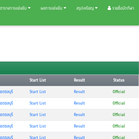
ตารางการแข่งขัน
ผลการแข่งขัน
สรุปเหรียญ
รายชื่อนักกีฬา
Start List
Result
Status
ขตชลบุรี
Start List
Result
Official
ขตชลบุรี
Start List
Result
Official
ขตชลบุรี
Start List
Result
Official
ขตชลบุรี
Start List
Result
Official
ขตชลบุรี
Start List
Result
Official