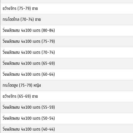
ขว้างจักร (75-79) ชาย
กระโดดไกล (70-74) ชาย
วิ่งผลัดผสม 4x100 เมตร (80-84)
วิ่งผลัดผสม 4x100 เมตร (75-79)
วิ่งผลัดผสม 4x100 เมตร (70-74)
วิ่งผลัดผสม 4x100 เมตร (65-69)
วิ่งผลัดผสม 4x100 เมตร (60-64)
กระโดดสูง (75-79) หญิง
ขว้างจักร (65-69) ชาย
วิ่งผลัดผสม 4x100 เมตร (55-59)
วิ่งผลัดผสม 4x100 เมตร (50-54)
วิ่งผลัดผสม 4x100 เมตร (40-44)