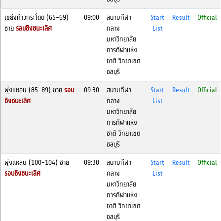
เขย่งก้าวกระโดด (65-69)
09:00
สนามกีฬา
Start
Result
Official
ชาย
รอบชิงชนะเลิศ
กลาง
List
มหาวิทยาลัย
การกีฬาแห่ง
ชาติ วิทยาเขต
ชลบุรี
พุ่งแหลน (85-89) ชาย
รอบ
09:30
สนามกีฬา
Start
Result
Official
ชิงชนะเลิศ
กลาง
List
มหาวิทยาลัย
การกีฬาแห่ง
ชาติ วิทยาเขต
ชลบุรี
พุ่งแหลน (100-104) ชาย
09:30
สนามกีฬา
Start
Result
Official
รอบชิงชนะเลิศ
กลาง
List
มหาวิทยาลัย
การกีฬาแห่ง
ชาติ วิทยาเขต
ชลบุรี