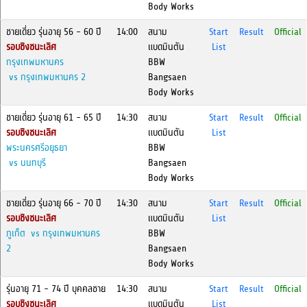
Body Works
ชายเดี่ยว รุ่นอายุ 56 - 60 ปี
14:00
สนาม
Start
Result
Official
รอบชิงชนะเลิศ
แบดมินตัน
List
กรุงเทพมหานคร
BBW
vs กรุงเทพมหานคร 2
Bangsaen
Body Works
ชายเดี่ยว รุ่นอายุ 61 - 65 ปี
14:30
สนาม
Start
Result
Official
รอบชิงชนะเลิศ
แบดมินตัน
List
พระนครศรีอยุธยา
BBW
vs นนทบุรี
Bangsaen
Body Works
ชายเดี่ยว รุ่นอายุ 66 - 70 ปี
14:30
สนาม
Start
Result
Official
รอบชิงชนะเลิศ
แบดมินตัน
List
ภูเก็ต vs กรุงเทพมหานคร
BBW
2
Bangsaen
Body Works
รุ่นอายุ 71 - 74 ปี บุคคลชาย
14:30
สนาม
Start
Result
Official
รอบชิงชนะเลิศ
แบดมินตัน
List