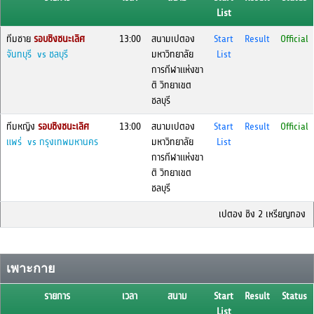
List
ทีมชาย
รอบชิงชนะเลิศ
13:00
สนามเปตอง
Start
Result
Official
จันทบุรี vs ชลบุรี
มหาวิทยาลัย
List
การกีฬาแห่งขา
ติ วิทยาเขต
ชลบุรี
ทีมหญิง
รอบชิงชนะเลิศ
13:00
สนามเปตอง
Start
Result
Official
แพร่ vs กรุงเทพมหานคร
มหาวิทยาลัย
List
การกีฬาแห่งขา
ติ วิทยาเขต
ชลบุรี
เปตอง ชิง 2 เหรียญทอง
เพาะกาย
รายการ
เวลา
สนาม
Start
Result
Status
List