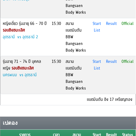
Bangsaen
Body Works
หญิงเดี่ยว รุ่นอายุ 66 - 70 ปี
15:30
สนาม
Start
Result
Official
รอบชิงชนะเลิศ
แบดมินตัน
List
อุดรธานี vs อุดรธานี 2
BBW
Bangsaen
Body Works
รุ่นอายุ 71 - 74 ปี บุคคล
15:30
สนาม
Start
Result
Official
หญิง
รอบชิงชนะเลิศ
แบดมินตัน
List
นครพนม vs อุดรธานี
BBW
Bangsaen
Body Works
แบดมินตัน ชิง 17 เหรียญทอง
เปตอง
รายการ
เวลา
สนาม
Start
Result
Status