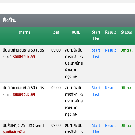
ยิงปืน
รายการ
เวลา
สนาม
Start
Result
Status
List
ปืนยาวท่านอนชาย 50 เมตร
09:00
สนามยิงปืน
Start
Result
Official
sen.1
รอบชิงชนะเลิศ
การกีฬาแห่ง
List
ประเทศไทย
หัวหมาก
กรุงเทพฯ
ปืนยาวท่านอนชาย 50 เมตร
09:00
สนามยิงปืน
Start
Result
Official
sen.3
รอบชิงชนะเลิศ
การกีฬาแห่ง
List
ประเทศไทย
หัวหมาก
กรุงเทพฯ
ปืนสั้นหญิง 25 เมตร sen.1
09:00
สนามยิงปืน
Start
Result
Official
รอบชิงชนะเลิศ
การกีฬาแห่ง
List