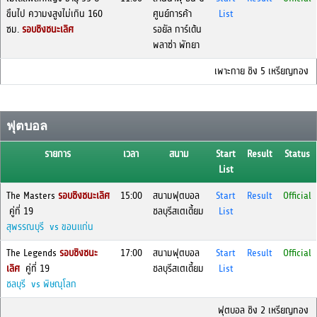
ขึนไป ความงสูงไม่เกิน 160
ศูนย์การค้า
List
ซม.
รอบชิงชนะเลิศ
รอยัล การ์เด้น
พลาซ่า พัทยา
เพาะกาย ชิง 5 เหรียญทอง
ฟุตบอล
รายการ
เวลา
สนาม
Start
Result
Status
List
The Masters
รอบชิงชนะเลิศ
15:00
สนามฟุตบอล
Start
Result
Official
คู่ที่ 19
ชลบุรีสเตเดี้ยม
List
สุพรรณบุรี vs ขอนแก่น
The Legends
รอบชิงชนะ
17:00
สนามฟุตบอล
Start
Result
Official
เลิศ
คู่ที่ 19
ชลบุรีสเตเดี้ยม
List
ชลบุรี vs พิษณุโลก
ฟุตบอล ชิง 2 เหรียญทอง