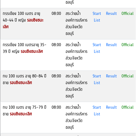
ชลบุรี
กรรเชียง 100 เมตร อายุ
08:00
สระว่ายน้ำ
Start
Result
Official
40-44 ปี หญิง
รอบชิงชนะ
องค์การบริหาร
List
เลิศ
ส่วนจังหวัด
ชลบุรี
กรรเชียง 100 เมตรอายุ 35-
08:00
สระว่ายน้ำ
Start
Result
Official
39 ปี หญิง
รอบชิงชนะเลิศ
องค์การบริหาร
List
ส่วนจังหวัด
ชลบุรี
กบ 100 เมตร อายุ 80-84 ปี
08:00
สระว่ายน้ำ
Start
Result
Official
ชาย
รอบชิงชนะเลิศ
องค์การบริหาร
List
ส่วนจังหวัด
ชลบุรี
กบ 100 เมตร อายุ 75-79 ปี
08:00
สระว่ายน้ำ
Start
Result
Official
ชาย
รอบชิงชนะเลิศ
องค์การบริหาร
List
ส่วนจังหวัด
ชลบุรี