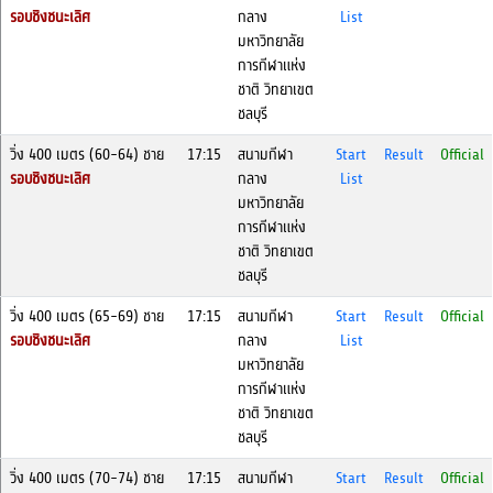
รอบชิงชนะเลิศ
กลาง
List
มหาวิทยาลัย
การกีฬาแห่ง
ชาติ วิทยาเขต
ชลบุรี
วิ่ง 400 เมตร (60-64) ชาย
17:15
สนามกีฬา
Start
Result
Official
รอบชิงชนะเลิศ
กลาง
List
มหาวิทยาลัย
การกีฬาแห่ง
ชาติ วิทยาเขต
ชลบุรี
วิ่ง 400 เมตร (65-69) ชาย
17:15
สนามกีฬา
Start
Result
Official
รอบชิงชนะเลิศ
กลาง
List
มหาวิทยาลัย
การกีฬาแห่ง
ชาติ วิทยาเขต
ชลบุรี
วิ่ง 400 เมตร (70-74) ชาย
17:15
สนามกีฬา
Start
Result
Official