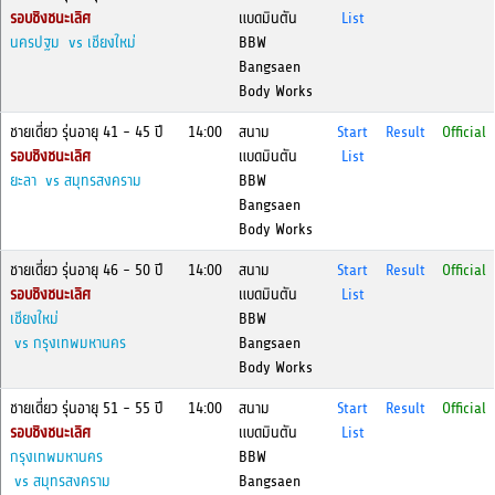
รอบชิงชนะเลิศ
แบดมินตัน
List
นครปฐม vs เชียงใหม่
BBW
Bangsaen
Body Works
ชายเดี่ยว รุ่นอายุ 41 - 45 ปี
14:00
สนาม
Start
Result
Official
รอบชิงชนะเลิศ
แบดมินตัน
List
ยะลา vs สมุทรสงคราม
BBW
Bangsaen
Body Works
ชายเดี่ยว รุ่นอายุ 46 - 50 ปี
14:00
สนาม
Start
Result
Official
รอบชิงชนะเลิศ
แบดมินตัน
List
เชียงใหม่
BBW
vs กรุงเทพมหานคร
Bangsaen
Body Works
ชายเดี่ยว รุ่นอายุ 51 - 55 ปี
14:00
สนาม
Start
Result
Official
รอบชิงชนะเลิศ
แบดมินตัน
List
กรุงเทพมหานคร
BBW
vs สมุทรสงคราม
Bangsaen