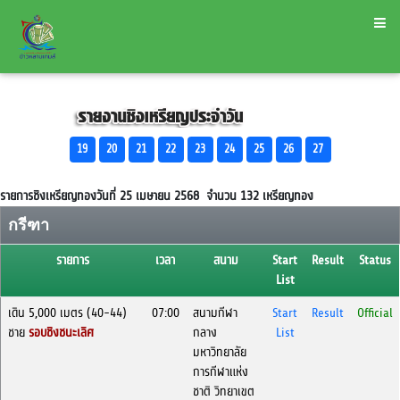
19
20
21
22
23
24
25
26
27
รายการชิงเหรียญทองวันที่ 25 เมษายน 2568 จำนวน
132
เหรียญทอง
กรีฑา
รายการ
เวลา
สนาม
Start
Result
Status
List
เดิน 5,000 เมตร (40-44)
07:00
สนามกีฬา
Start
Result
Official
ชาย
รอบชิงชนะเลิศ
กลาง
List
มหาวิทยาลัย
การกีฬาแห่ง
ชาติ วิทยาเขต