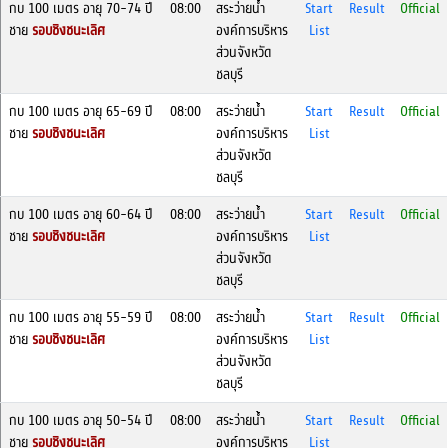
กบ 100 เมตร อายุ 70-74 ปี
08:00
สระว่ายน้ำ
Start
Result
Official
ชาย
รอบชิงชนะเลิศ
องค์การบริหาร
List
ส่วนจังหวัด
ชลบุรี
กบ 100 เมตร อายุ 65-69 ปี
08:00
สระว่ายน้ำ
Start
Result
Official
ชาย
รอบชิงชนะเลิศ
องค์การบริหาร
List
ส่วนจังหวัด
ชลบุรี
กบ 100 เมตร อายุ 60-64 ปี
08:00
สระว่ายน้ำ
Start
Result
Official
ชาย
รอบชิงชนะเลิศ
องค์การบริหาร
List
ส่วนจังหวัด
ชลบุรี
กบ 100 เมตร อายุ 55-59 ปี
08:00
สระว่ายน้ำ
Start
Result
Official
ชาย
รอบชิงชนะเลิศ
องค์การบริหาร
List
ส่วนจังหวัด
ชลบุรี
กบ 100 เมตร อายุ 50-54 ปี
08:00
สระว่ายน้ำ
Start
Result
Official
ชาย
รอบชิงชนะเลิศ
องค์การบริหาร
List