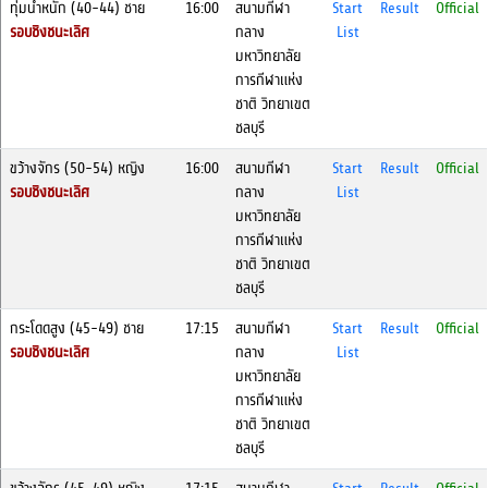
ทุ่มน้ำหนัก (40-44) ชาย
16:00
สนามกีฬา
Start
Result
Official
รอบชิงชนะเลิศ
กลาง
List
มหาวิทยาลัย
การกีฬาแห่ง
ชาติ วิทยาเขต
ชลบุรี
ขว้างจักร (50-54) หญิง
16:00
สนามกีฬา
Start
Result
Official
รอบชิงชนะเลิศ
กลาง
List
มหาวิทยาลัย
การกีฬาแห่ง
ชาติ วิทยาเขต
ชลบุรี
กระโดดสูง (45-49) ชาย
17:15
สนามกีฬา
Start
Result
Official
รอบชิงชนะเลิศ
กลาง
List
มหาวิทยาลัย
การกีฬาแห่ง
ชาติ วิทยาเขต
ชลบุรี