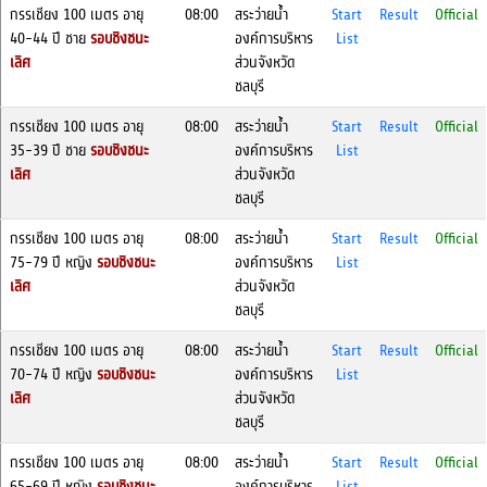
กรรเชียง 100 เมตร อายุ
08:00
สระว่ายน้ำ
Start
Result
Official
40-44 ปี ชาย
รอบชิงชนะ
องค์การบริหาร
List
เลิศ
ส่วนจังหวัด
ชลบุรี
กรรเชียง 100 เมตร อายุ
08:00
สระว่ายน้ำ
Start
Result
Official
35-39 ปี ชาย
รอบชิงชนะ
องค์การบริหาร
List
เลิศ
ส่วนจังหวัด
ชลบุรี
กรรเชียง 100 เมตร อายุ
08:00
สระว่ายน้ำ
Start
Result
Official
75-79 ปี หญิง
รอบชิงชนะ
องค์การบริหาร
List
เลิศ
ส่วนจังหวัด
ชลบุรี
กรรเชียง 100 เมตร อายุ
08:00
สระว่ายน้ำ
Start
Result
Official
70-74 ปี หญิง
รอบชิงชนะ
องค์การบริหาร
List
เลิศ
ส่วนจังหวัด
ชลบุรี
กรรเชียง 100 เมตร อายุ
08:00
สระว่ายน้ำ
Start
Result
Official
65-69 ปี หญิง
รอบชิงชนะ
องค์การบริหาร
List