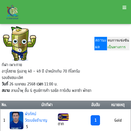
สถานะ
จบการแข่งขัน
ผล
เป็นทางการ
กีฬา เพาะกาย
อาวุโสชาย รุ่นอายุ 40 – 49 ปี น้าหนักเกิน 70 กิโลกรัม
รอบชิงชนะเลิศ
วันที่
26 เมษายน 2568
เวลา
11:00 น.
สนาม
ลานน้ำพุ ชั้น G ศูนย์การค้า รอยัล การ์เด้น พลาซ่า พัทยา
No.
นักกีฬา
อันดับ
หมายเหตุ
พีรทัศน์
1
1
วัฒนยังชำนาญ
Gold
ตาก
5