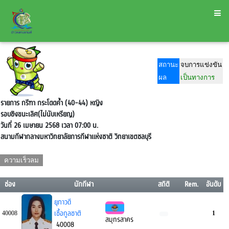
สถานะ
จบการแข่งขัน
ผล
เป็นทางการ
รายการ กรีฑา กระโดดค้ำ (40-44) หญิง
รอบชิงขนะเลิศ(ไม่นับเหรียญ)
วันที่ 26 เมษายน 2568 เวลา 07:00 น.
สนามกีฬากลางมหาวิทยาลัยการกีฬาแห่งชาติ วิทยาเขตชลบุรี
ความเร็วลม
m/s
ช่อง
นักกีฬา
สถิติ
Rem.
อันดับ
ยุภาวดี
เชื้อกูลชาติ
40008
1
สมุทรสาคร
40008