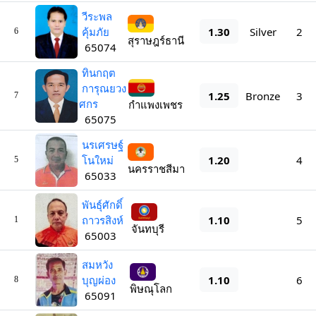
วีระพล
1.30
คุ้มภัย
Silver
2
6
สุราษฎร์ธานี
65074
ทินกฤต
การุณยวง
1.25
Bronze
3
7
ศกร
กำแพงเพชร
65075
นรเศรษฐ์
1.20
โนใหม่
4
5
นครราชสีมา
65033
พันธุ์ศักดิ์
1.10
ถาวรสิงห์
5
1
จันทบุรี
65003
สมหวัง
1.10
บุญผ่อง
6
8
พิษณุโลก
65091