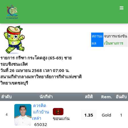
สถานะ
จบการแข่งขัน
ผล
เป็นทางการ
รายการ กรีฑา กระโดดสูง (65-69) ชาย
รอบชิงชนะเลิศ
วันที่ 26 เมษายน 2568 เวลา 07:00 น.
สนามกีฬากลางมหาวิทยาลัยการกีฬาแห่งชาติ
วิทยาเขตชลบุรี
ลำดับ
นักกีฬา
สถิติ
Rem.
อันดับ
ควรคิด
แก้วบ้าน
1.35
Gold
1
4
เหล่า
ขอนแก่น
65032