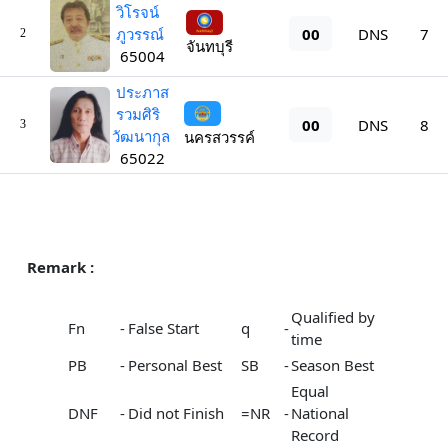
วิโรจน์
00
ภูวรรณ์
DNS
7
2
จันทบุรี
65004
ประภาส
รวมศิริ
00
DNS
8
3
วัฒนากุล
นครสวรรค์
65022
Remark :
Qualified by
Fn
-
False Start
q
-
time
PB
-
Personal Best
SB
-
Season Best
Equal
DNF
-
Did not Finish
=NR
-
National
Record