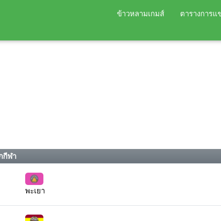
ข้าวหลามเกมส์
ตารางการแข
กกีฬา
พะเยา