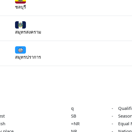
ชลบุรี
สมุทรสงคราม
สมุทรปราการ
q
-
Qualif
est
SB
-
Season
ish
=NR
-
Equal 
y place
NR
-
Nation