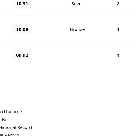
10.31
Silver
2
10.09
Bronze
3
09.92
4
ied by time
 Best
National Record
al Record