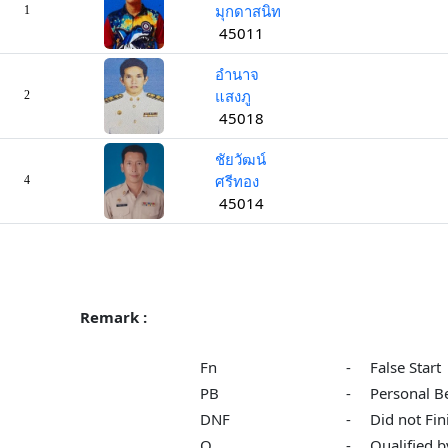
มุกดาสนิท
1
45011
อำนาจ
แสงภู
2
45018
ชัยวัฒน์
ศรีทอง
4
45014
Remark :
Fn
-
False Start
PB
-
Personal B
DNF
-
Did not Fin
Q
-
Qualified b