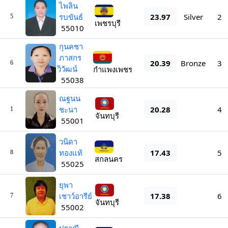
ไพลิน
23.97
รบขันธ์
Silver
2
5
เพชรบุรี
55010
กุนคชา
ภาสกร
20.39
Bronze
3
6
วิวัฒน์
กำแพงเพชร
55038
ณฐนน
20.28
ชะนา
4
1
จันทบุรี
55001
วนิดา
17.43
ทองแท้
5
8
สกลนคร
55025
ยุพา
17.38
เชาว์อารีย์
6
7
จันทบุรี
55002