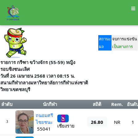
สถานะ
จบการแข่งขัน
ผล
เป็นทางการ
รายการ กรีฑา ขว้างจักร (55-59) หญิง
รอบชิงชนะเลิศ
วันที่ 26 เมษายน 2568 เวลา 08:15 น.
สนามกีฬากลางมหาวิทยาลัยการกีฬาแห่งชาติ
วิทยาเขตชลบุรี
ลำดับ
นักกีฬา
สถิติ
Rem.
อันดั
ถนอมศรี
26.80
ไชยชนะ
NR
1
3
เชียงราย
55041