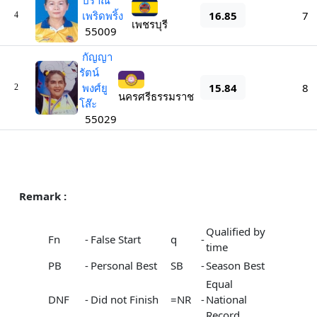
ปราณี
16.85
เพริดพริ้ง
7
4
เพชรบุรี
55009
กัญญา
รัตน์
15.84
พงศ์ยู
8
2
นครศรีธรรมราช
โส๊ะ
55029
Remark :
Qualified by
Fn
-
False Start
q
-
time
PB
-
Personal Best
SB
-
Season Best
Equal
DNF
-
Did not Finish
=NR
-
National
Record