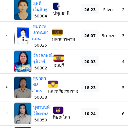
ยุพดี
26.23
เงินดิษฐ
Silver
2
3
ปทุมธานี
50004
สมทรง
ลาหนอง
26.07
Bronze
3
2
แคน
มหาสารคาม
50025
วัชรลักษณ์
20.03
รุจิวงศ์
4
6
ชลบุรี
50002
สุชาดา
ชล
18.23
5
4
สาคร
นครศรีธรรมราช
50038
ปุชานนท์
10.24
วิจิตรพล
6
5
พิษณุโลก
50050