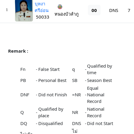
บุหงา
00
ศรีอ่อน
DNS
7
1
หนองบัวลำภู
50033
Remark :
Qualified by
Fn
-
False Start
q
-
time
PB
-
Personal Best
SB
-
Season Best
Equal
DNF
-
Did not Finish
=NR
-
National
Record
Qualified by
National
Q
-
NR
-
place
Record
DQ
-
Disqualified
DNS
-
Did not Start
ไม่