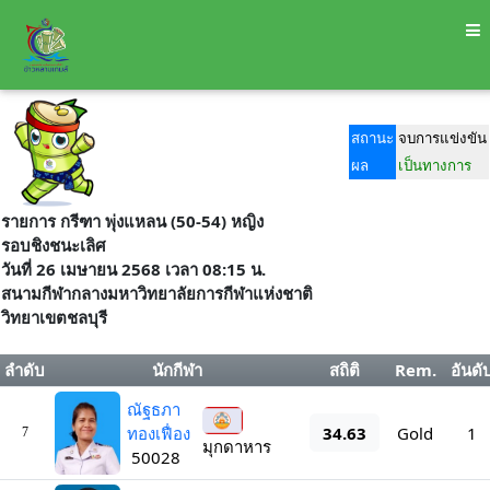
สถานะ
จบการแข่งขัน
ผล
เป็นทางการ
รายการ กรีฑา พุ่งแหลน (50-54) หญิง
รอบชิงชนะเลิศ
วันที่ 26 เมษายน 2568 เวลา 08:15 น.
สนามกีฬากลางมหาวิทยาลัยการกีฬาแห่งชาติ
วิทยาเขตชลบุรี
ลำดับ
นักกีฬา
สถิติ
Rem.
อันดั
ณัฐธภา
34.63
ทองเฟื่อง
Gold
1
7
มุกดาหาร
50028