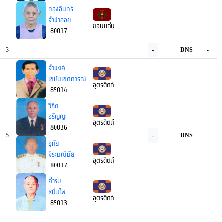
ทองอินทร์
จำปาลอย
ขอนแก่น
80017
-
3
DNS
-
จำนงค์
เขม้นเขตการณ์
อุตรดิตถ์
85014
วิชิต
อรัญญะ
อุตรดิตถ์
80036
-
5
DNS
-
อุทัย
จิระมณีมัย
อุตรดิตถ์
80037
คำรบ
หมื่นไพ
อุตรดิตถ์
85013