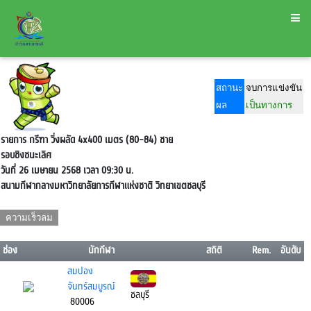
สถานะ
จบการแข่งขัน
ผล
เป็นทางการ
รายการ กรีฑา วิ่งผลัด 4x400 เมตร (80-84) ชาย
รอบชิงชนะเลิศ
วันที่ 26 เมษายน 2568 เวลา 09:30 น.
สนามกีฬากลางมหาวิทยาลัยการกีฬาแห่งชาติ วิทยาเขตชลบุรี
ความเร็วลม
m/s
ช่อง
นักกีฬา
สถิติ
Rem.
อันดับ
สมปอง
จันทร์สมบูรณ์
ชลบุรี
80006