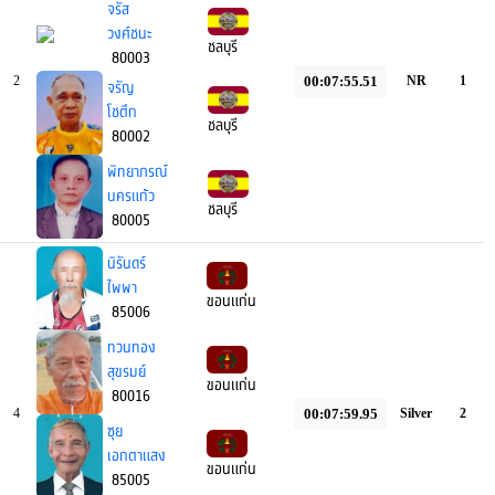
จรัส
วงศ์ชนะ
ชลบุรี
80003
00:07:55.51
2
NR
1
จรัญ
โชตึก
ชลบุรี
80002
พิทยาภรณ์
นครแก้ว
ชลบุรี
80005
นิรันดร์
ไพพา
ขอนแก่น
85006
ทวนทอง
สุขรมย์
ขอนแก่น
80016
00:07:59.95
4
Silver
2
ซุย
เอกตาแสง
ขอนแก่น
85005