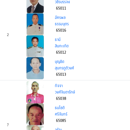
วชิรบรรจง
65011
อัครพล
ธรรมบุตร
65016
2
ธานี
สินทะเกิด
65012
บุญชิด
สุนทรภูติวงศ์
65013
กิจจา
วงศ์จินดารักษ์
65038
ธนโชติ
ศรีจันทร์
65085
7
จรัญ