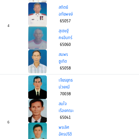
สถิตย์
อภัยพงษ์
65057
4
สุเชษฐ์
คงอินทร์
65060
สมพร
ชูเกิด
65058
เจียรยุทธ
ม่วงหมี
70038
สมใจ
เรืองคณะ
65041
6
พรเลิศ
อัครปรีดี