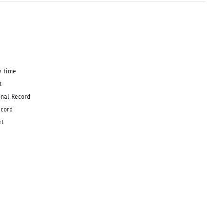
y time
t
onal Record
ecord
rt