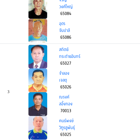
วงศ์ใหญ่
65084
อุดร
จันปาลี
65086
สถิตย์
กระต่ายอินทร์
65027
จำลอง
เจสดุ
65026
3
ณรงค์
สอิ้งทอง
70013
คนธ์พงษ์
วิฑูรชูพันธ์ุ
65025