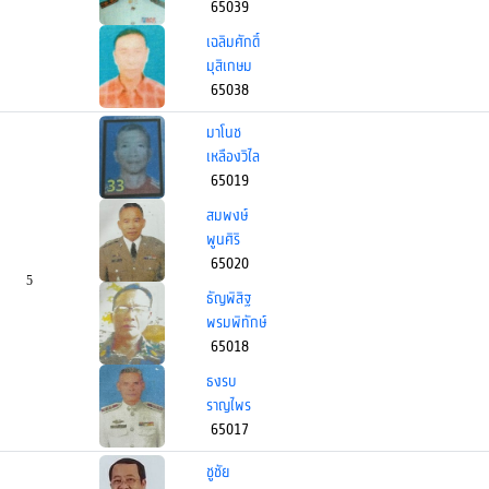
65039
เฉลิมศักดิ์
มุสิเกษม
65038
มาโนช
เหลืองวิไล
65019
สมพงษ์
พูนศิริ
65020
5
ธัญพิสิฐ
พรมพิทักษ์
65018
ธงรบ
ราญไพร
65017
ชูชัย