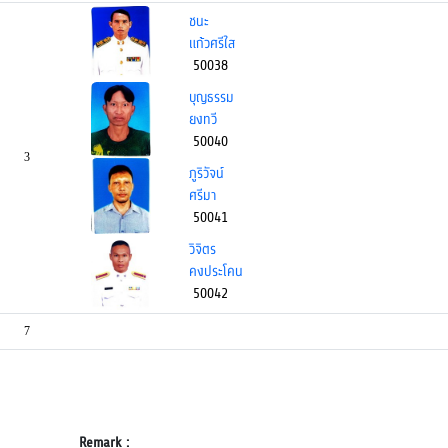
ชนะ
แก้วศรีใส
50038
บุญธรรม
ยงทวี
50040
3
ภูริวัจน์
ศรีมา
50041
วิจิตร
คงประโคน
50042
7
Remark :