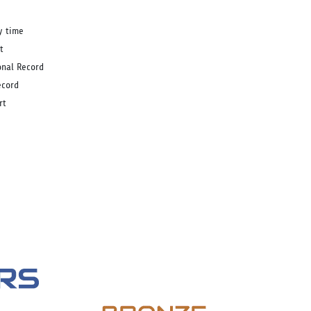
y time
t
onal Record
ecord
rt
ิ