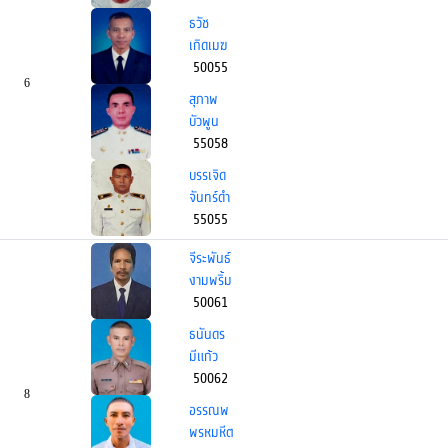
ธวัช
เกิดเมฆ
50055
6
สุภาพ
บัวพูน
55058
บรรเจิด
จันทร์ดำ
55055
จีระพันธ์
งามพริ้ม
50061
ธนันดร
มีแก้ว
50062
8
อรรณพ
พรหมหีต