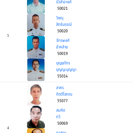
บัวสำอางค์
50021
วิษณุ
สิทธิบรรณ์
50020
5
จักรพงศ์
ขำคล้าย
50019
บุญยภัทร
บุญญะบุญญา
55014
สาคร
กิตติโสภณ
55077
สมคิด
ทวี
50069
4
ภาสกร