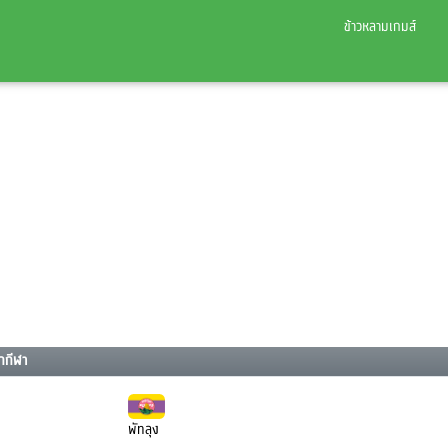
ข้าวหลามเกมส์
กกีฬา
พัทลุง