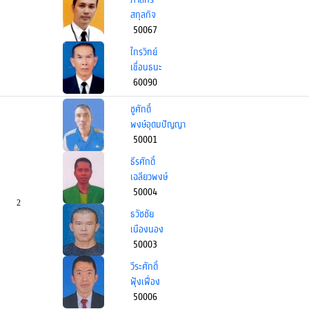
สกุลกิจ
50067
ไกรวิทย์
เขื่อนธนะ
60090
ชูศักดิ์
พงษ์อุดมปัญญา
50001
ธีรศักดิ์
เฉลียวพงษ์
50004
2
ธวัชชัย
เนืองนอง
50003
วีระศักดิ์
ฟุ้งเฟื่อง
50006