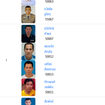
50063
ธวัชชัย
ชูจิตร
55067
ชวัลวิทย์
คำพล
50007
สยามรัต
สมบุญ
50012
1
เสถียร
สังฆธรรม
50013
ภัทรพงศ์
วงษ์พีระ
50011
สัมพันธ์