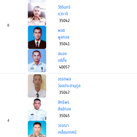
วัชรินทร์
แวกาจิ
35042
8
พลช
พูลทอง
35041
สนอง
แซ่ตั้ง
40057
อรรถพล
ว่องประชานุกูล
35047
สิทธิพร
สังข์ทอง
35045
4
วรรณา
เหลื่อมเทศน์