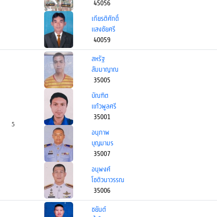
45056
เกียรติศักดิ์
แสงชัยศรี
40059
สหรัฐ
สัมมาญาณ
35005
บัณฑิต
แก้วพูลศรี
35001
5
อนุภาพ
บุญมามร
35007
อนุพงศ์
โชติวนาวรรณ
35006
ชยันต์