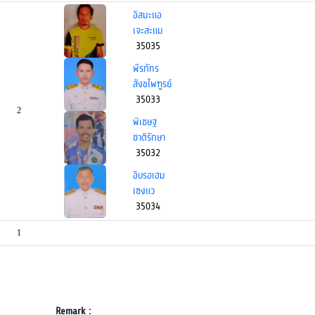
อิสมะแอ
เจะสะแม
35035
พีรภัทร
สังขไพฑูรย์
35033
2
พิเชษฐ
ชาติรักษา
35032
อิบรอเฮม
เซงแว
35034
1
Remark :