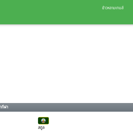
ข้าวหลามเกมส์
กกีฬา
สตูล