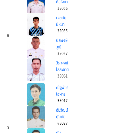
ตื้อใจมา
35056
เจตนัย
มีหน้า
35055
6
ปิยพงษ์
วุฒิ
35057
วีระพงษ์
ใสสะอาด
35061
ณัฐพัชร์
โอฬาร
35017
ชัยวัฒน์
คุ้มภัย
45027
3
ต้น