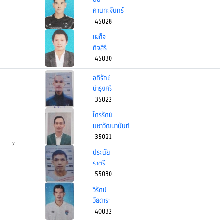
คานทะจันทร์
45028
เผด็จ
กิจสีรี
45030
อภิรักษ์
บำรุงศรี
35022
ไตรรัตน์
มหาวัฒนานันท์
35021
7
ประนัย
ราตรี
55030
วิรัตน์
วัยดารา
40032