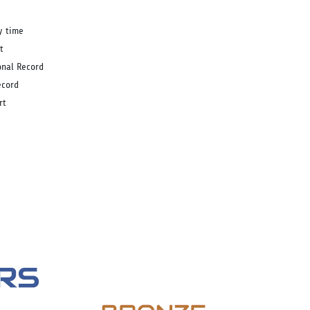
y time
t
onal Record
ecord
rt
ิ