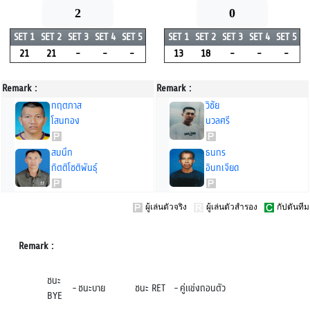
2
0
SET 1
SET 2
SET 3
SET 4
SET 5
SET 1
SET 2
SET 3
SET 4
SET 5
21
21
-
-
-
13
18
-
-
-
Remark :
Remark :
กฤตภาส
วิชัย
โสนทอง
นวลศรี
สมนึก
ธนกร
กิตติโชติพันธุ์
อินทเจียด
ผู้เล่นตัวจริง
ผู้เล่นตัวสำรอง
กัปตันทีม
Remark :
ชนะ
-
ชนะบาย
ชนะ RET
-
คู่แข่งถอนตัว
BYE