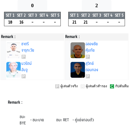
0
2
SET 1
SET 2
SET 3
SET 4
SET 5
SET 1
SET 2
SET 3
SET 4
SET 5
18
16
-
-
-
21
21
-
-
-
Remark :
Remark :
ชาตรี
ฉลองชัย
จารุทะวัย
คุ้มภัย
นวรัตน์
สุวิทย์
อ้นจู
ดอนทอง
ผู้เล่นตัวจริง
ผู้เล่นตัวสำรอง
กัปตันทีม
Remark :
ชนะ
-
ชนะบาย
ชนะ RET
-
คู่แข่งถอนตัว
BYE