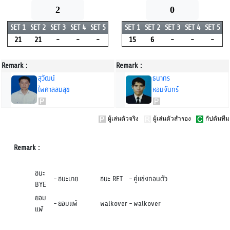
2
0
SET 1
SET 2
SET 3
SET 4
SET 5
SET 1
SET 2
SET 3
SET 4
SET 5
21
21
-
-
-
15
6
-
-
-
Remark :
Remark :
สุวัฒน์
ธนากร
ไพศาลสมสุข
หอมจันทร์
ผู้เล่นตัวจริง
ผู้เล่นตัวสำรอง
กัปตันทีม
Remark :
ชนะ
-
ชนะบาย
ชนะ RET
-
คู่แข่งถอนตัว
BYE
ยอม
-
ยอมแพ้
walkover
-
walkover
แพ้