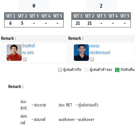
0
2
SET 1
SET 2
SET 3
SET 4
SET 5
SET 1
SET 2
SET 3
SET 4
SET 5
6
5
-
-
-
21
21
-
-
-
Remark :
Remark :
ไกรศักดิ์
เจนรบ
ณ นคร
เจนจิตรานนท์
ผู้เล่นตัวจริง
ผู้เล่นตัวสำรอง
กัปตันทีม
Remark :
ชนะ
-
ชนะบาย
ชนะ RET
-
คู่แข่งถอนตัว
BYE
ยอม
-
ยอมแพ้
walkover
-
walkover
แพ้