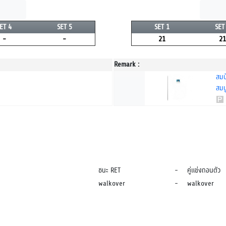
ET 4
SET 5
SET 1
SET
-
-
21
21
Remark :
สมบั
สมบ
ชนะ RET
-
คู่แข่งถอนตัว
walkover
-
walkover