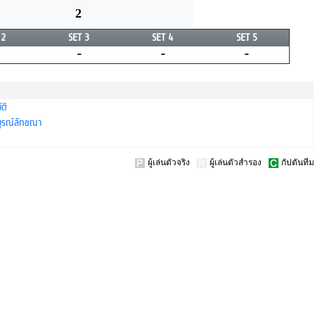
2
 2
SET 3
SET 4
SET 5
-
-
-
ติ
ูรณ์ลักขณา
ผู้เล่นตัวจริง
ผู้เล่นตัวสำรอง
กัปตันทีม