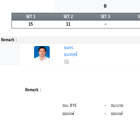
0
SET 1
SET 2
SET 3
S
15
11
-
Remark :
ธนกร
ธนาฤทธิ์
Remark :
ชนะ BYE
-
ชนะบาย
ยอมแพ้
-
ยอมแพ้