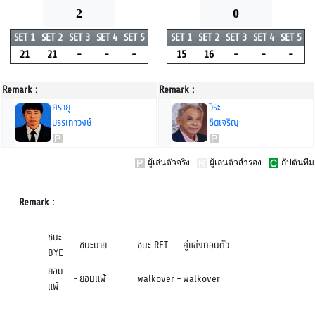
2
0
SET 1
SET 2
SET 3
SET 4
SET 5
SET 1
SET 2
SET 3
SET 4
SET 5
21
21
-
-
-
15
16
-
-
-
Remark :
Remark :
ศรายุ
วีระ
บรรเทาวงษ์
ชิดเจริญ
ผู้เล่นตัวจริง
ผู้เล่นตัวสำรอง
กัปตันทีม
Remark :
ชนะ
-
ชนะบาย
ชนะ RET
-
คู่แข่งถอนตัว
BYE
ยอม
-
ยอมแพ้
walkover
-
walkover
แพ้