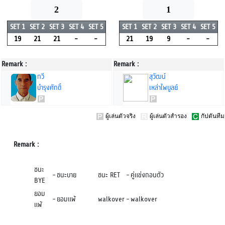
2
1
SET 1
SET 2
SET 3
SET 4
SET 5
SET 1
SET 2
SET 3
SET 4
SET 5
19
21
21
-
-
21
19
9
-
-
Remark :
Remark :
กวี
สุวัฒน์
บำรุงศักดิ์
เหล่าไพบูลย์
ผู้เล่นตัวจริง
ผู้เล่นตัวสำรอง
กัปตันทีม
Remark :
ชนะ
-
ชนะบาย
ชนะ RET
-
คู่แข่งถอนตัว
BYE
ยอม
-
ยอมแพ้
walkover
-
walkover
แพ้