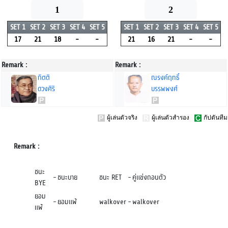
1
2
SET 1
SET 2
SET 3
SET 4
SET 5
SET 1
SET 2
SET 3
SET 4
SET 5
17
21
18
-
-
21
16
21
-
-
Remark :
Remark :
กิตติ
ณรงค์ฤทธิ์
ดวงศิริ
บรรพพงศ์
ผู้เล่นตัวจริง
ผู้เล่นตัวสำรอง
กัปตันทีม
Remark :
ชนะ
-
ชนะบาย
ชนะ RET
-
คู่แข่งถอนตัว
BYE
ยอม
-
ยอมแพ้
walkover
-
walkover
แพ้