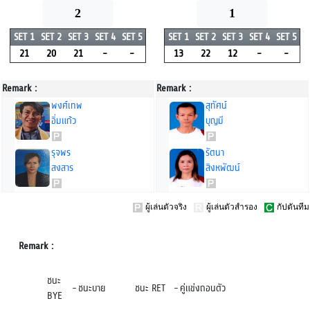
2
1
SET 1
SET 2
SET 3
SET 4
SET 5
SET 1
SET 2
SET 3
SET 4
SET 5
21
20
21
-
-
13
22
12
-
-
Remark :
Remark :
พงศ์เทพ
สุทัศน์
อิ่มแก้ว
บุญมี
รุจพร
รัตนา
สงสาร
สิงหพัฒน์
ผู้เล่นตัวจริง
ผู้เล่นตัวสำรอง
กัปตันทีม
Remark :
ชนะ
-
ชนะบาย
ชนะ RET
-
คู่แข่งถอนตัว
BYE