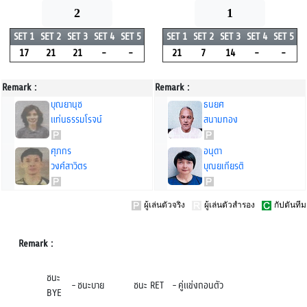
2
1
SET 1
SET 2
SET 3
SET 4
SET 5
SET 1
SET 2
SET 3
SET 4
SET 5
17
21
21
-
-
21
7
14
-
-
Remark :
Remark :
บุณยานุช
ธนยศ
แท่นธรรมโรจน์
สนามทอง
ศุภกร
อนุดา
วงศ์สาวิตร
บุณยเกียรติ
ผู้เล่นตัวจริง
ผู้เล่นตัวสำรอง
กัปตันทีม
Remark :
ชนะ
-
ชนะบาย
ชนะ RET
-
คู่แข่งถอนตัว
BYE