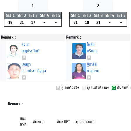
1
2
SET 1
SET 2
SET 3
SET 4
SET 5
SET 1
SET 2
SET 3
SET 4
SET 5
19
21
17
-
-
21
10
21
-
-
Remark :
Remark :
รจนา
ไพรัช
บุญประถัมภ์
ศรีนคร
เจษฎา
ฐิตารีย์
อรุณประเสริฐกุล
หาขุนทด
ผู้เล่นตัวจริง
ผู้เล่นตัวสำรอง
กัปตันทีม
Remark :
ชนะ
-
ชนะบาย
ชนะ RET
-
คู่แข่งถอนตัว
BYE