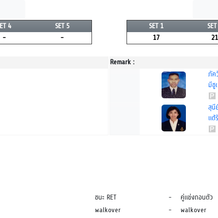
ET 4
SET 5
SET 1
SET
-
-
17
21
Remark :
ภัค
มีชู
สุนีย
แต้
ชนะ RET
-
คู่แข่งถอนตัว
walkover
-
walkover