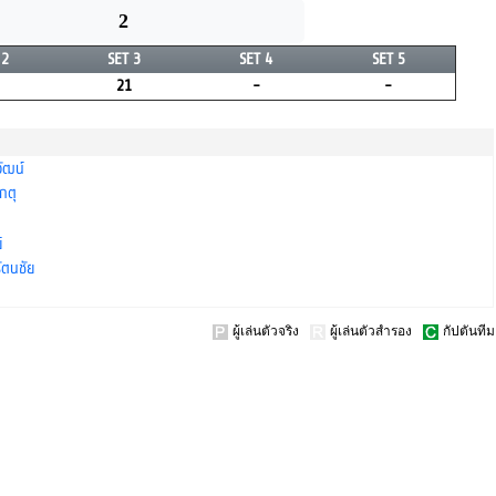
2
 2
SET 3
SET 4
SET 5
21
-
-
วัฒน์
เกตุ
์
รัตนชัย
ผู้เล่นตัวจริง
ผู้เล่นตัวสำรอง
กัปตันทีม