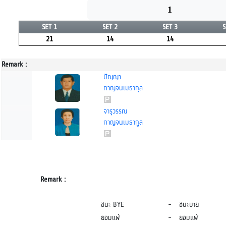
1
SET 1
SET 2
SET 3
S
21
14
14
Remark :
ปัญญา
กาญจนเมธากุล
จารุวรรณ
กาญจนเมธากูล
Remark :
ชนะ BYE
-
ชนะบาย
ยอมแพ้
-
ยอมแพ้