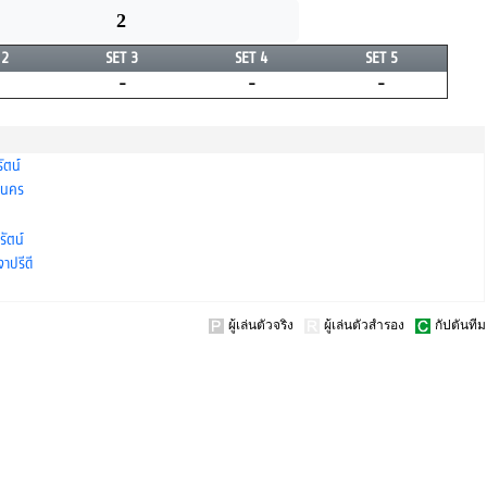
2
 2
SET 3
SET 4
SET 5
-
-
-
ัตน์
ุนคร
รัตน์
าปรีดี
ผู้เล่นตัวจริง
ผู้เล่นตัวสำรอง
กัปตันทีม