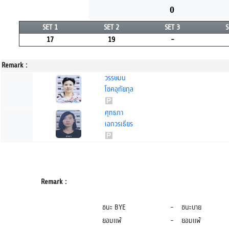
0
SET 1
SET 2
SET 3
S
17
19
-
Remark :
วรรษมน
โชคอุทัยกุล
ศุทธภา
เอกวรเธียร
Remark :
ชนะ BYE
-
ชนะบาย
ยอมแพ้
-
ยอมแพ้