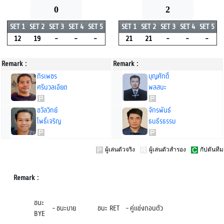
0
2
SET 1
SET 2
SET 3
SET 4
SET 5
SET 1
SET 2
SET 3
SET 4
SET 5
12
19
-
-
-
21
21
-
-
-
Remark :
Remark :
ถิรเพชร
บุญศักดิ์
ศรีนวลเอียด
พลสนะ
ชวัลวิทย์
จักรพันธ์
โพธิ์เจริญ
ธนธีรธรรม
ผู้เล่นตัวจริง
ผู้เล่นตัวสำรอง
กัปตันทีม
Remark :
ชนะ
-
ชนะบาย
ชนะ RET
-
คู่แข่งถอนตัว
BYE