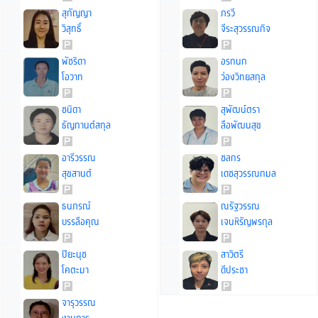
สุกัญญา
ภรวี
วิสุทธิ์
จีระสุวรรณกิจ
พัชริดา
อรกนก
โอวาท
ว่องวิทยสกุล
ชนิดา
สุพัฒน์ตรา
ธัญกานต์สกุล
ลือพัฒนสุข
อารีวรรณ
ชลกร
สุขสานต์
เดชสุวรรณกมล
ธนภรณ์
ณรัฐวรรณ
บรรลือคุณ
เจนหิรัญพรกุล
ปิยะนุช
สาวิตรี
โคตะมา
ดีประชา
จารุวรรณ