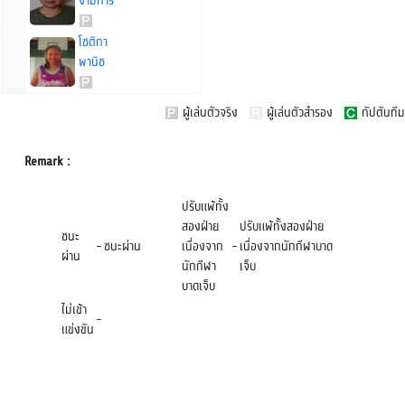
งามการ
โชติกา
พานิช
ผู้เล่นตัวจริง
ผู้เล่นตัวสำรอง
กัปตันทีม
Remark :
ปรับแพ้ทั้ง
สองฝ่าย
ปรับแพ้ทั้งสองฝ่าย
ชนะ
-
ชนะผ่าน
เนื่องจาก
-
เนื่องจากนักกีฬาบาด
ผ่าน
นักกีฬา
เจ็บ
บาดเจ็บ
ไม่เข้า
-
แข่งขัน