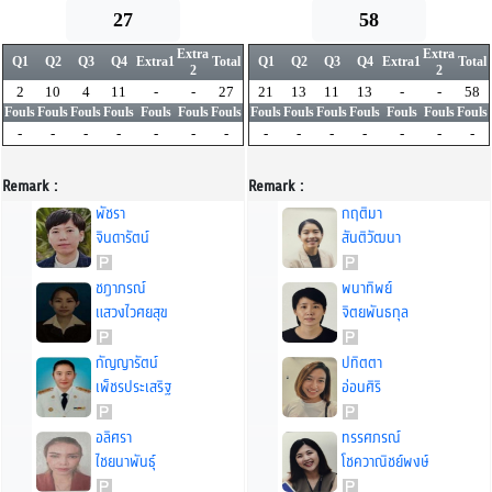
27
58
Extra
Extra
Q1
Q2
Q3
Q4
Extra1
Total
Q1
Q2
Q3
Q4
Extra1
Total
2
2
2
10
4
11
-
-
27
21
13
11
13
-
-
58
Fouls
Fouls
Fouls
Fouls
Fouls
Fouls
Fouls
Fouls
Fouls
Fouls
Fouls
Fouls
Fouls
Fouls
-
-
-
-
-
-
-
-
-
-
-
-
-
-
Remark :
Remark :
พัชรา
กฤติมา
จินดารัตน์
สันติวัฒนา
ชฎาภรณ์
พนาทิพย์
แสวงไวศยสุข
จิตยพันธกุล
กัญญารัตน์
ปทิตตา
เพ็ชรประเสริฐ
อ่อนศิริ
อลิศรา
ทรรศภรณ์
ไชยนาพันธุ์
โชควาณิชย์พงษ์