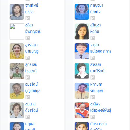
จุฑาทิพย์
กาญจนา
มธุรส
นิยะกิจ
ชลิสา
สุวิญชา
ชำนาญวารี
หีตทิม
สุวรรณา
จารุชา
นามบุญชู
ธนโชคตระการ
สุทธาสินี
สวรรยา
ไชยวงค์
นาควิรัตน์
อมรรัตน์
ผกามาศ
บุญเกิดกูล
รัตนบุษย์
ชนนาด
ชาลีพร
ตังสุรัตน์
เตียวพงษ์พันธุ์
นฤมล
ภัทราวรรณ