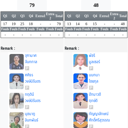
79
48
Extra
Extra
Q1
Q2
Q3
Q4
Extra1
Total
Q1
Q2
Q3
Q4
Extra1
Total
2
2
17
19
25
18
-
-
79
13
14
6
15
-
-
48
Fouls
Fouls
Fouls
Fouls
Fouls
Fouls
Fouls
Fouls
Fouls
Fouls
Fouls
Fouls
Fouls
Fouls
-
-
-
-
-
-
-
-
-
-
-
-
-
-
Remark :
Remark :
จุฑามาศ
พัชรี
จันทกาล
มูลเซอร์
ศศิธร
นนทนา
วงษ์นิรันดร
ไชยกุล
กฤตินี
ปัทมาวดี
วงษ์นิรันดร
ฤกษ์ดี
นุชนาฎ
กัญญาลักษณ์
อินทพันธ์
ศักดิ์ศรีสุวรรณ