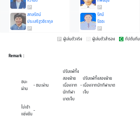
หวานดี
ทิพย์นุ้ย
สกลรัตน์
รัศมี
ประเสริฐวชิรากุล
รัชชะ
ผู้เล่นตัวจริง
ผู้เล่นตัวสำรอง
กัปตันทีม
Remark :
ปรับแพ้ทั้ง
สองฝ่าย
ปรับแพ้ทั้งสองฝ่าย
ชนะ
-
ชนะผ่าน
เนื่องจาก
-
เนื่องจากนักกีฬาบาด
ผ่าน
นักกีฬา
เจ็บ
บาดเจ็บ
ไม่เข้า
-
แข่งขัน