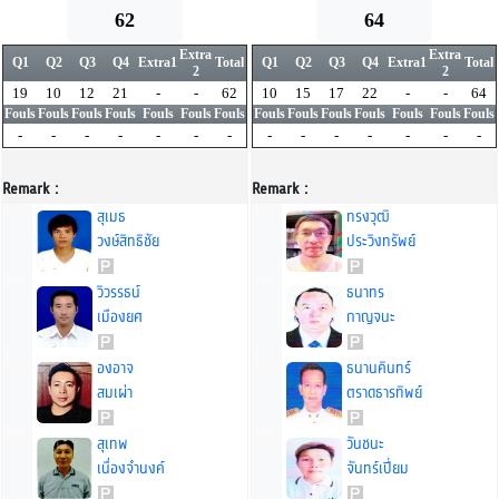
62
64
Extra
Extra
Q1
Q2
Q3
Q4
Extra1
Total
Q1
Q2
Q3
Q4
Extra1
Total
2
2
19
10
12
21
-
-
62
10
15
17
22
-
-
64
Fouls
Fouls
Fouls
Fouls
Fouls
Fouls
Fouls
Fouls
Fouls
Fouls
Fouls
Fouls
Fouls
Fouls
-
-
-
-
-
-
-
-
-
-
-
-
-
-
Remark :
Remark :
สุเมธ
ทรงวุฒิ
วงษ์สิทธิชัย
ประวิงทรัพย์
วิวรรธน์
ธนาทร
เมืองยศ
กาญจนะ
องอาจ
ธนานคินทร์
สมเผ่า
ตราดธารทิพย์
สุเทพ
วันชนะ
เนื่องจำนงค์
จันทร์เปี่ยม