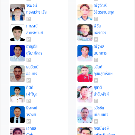
วรพจน์
ณัฐวัฒร์
ทองสว่างแจ้ง
วิจิตรเจนสกุล
ภาธรณ์
พิชัย
สาครพานิช
ทองดวง
ชาญชัย
ณัฐพล
ดุริยะภัสสร
นนทการ
ธนวัฒน์
วสันต์
ออมศิริ
อุดมสุดารักษ์
กิตติ
สุชาติ
เผ่าวิบูล
ลำดับพังค์
ธีรพงษ์
ธวัชชัย
วรวงศ์
เทียมแก้ว
เอกชล
กรณ์พงษ์