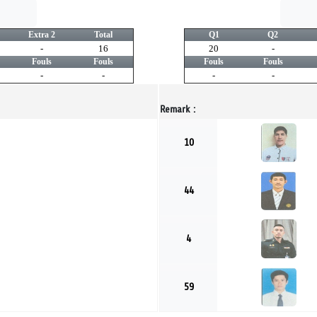
Extra 2
Total
Q1
Q2
-
16
20
-
Fouls
Fouls
Fouls
Fouls
-
-
-
-
Remark :
10
44
4
59