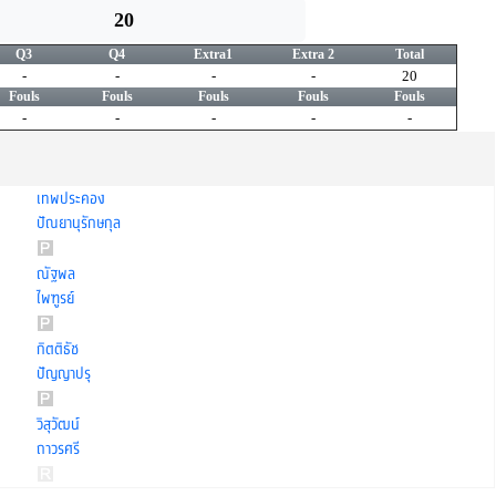
20
Q3
Q4
Extra1
Extra 2
Total
-
-
-
-
20
Fouls
Fouls
Fouls
Fouls
Fouls
-
-
-
-
-
เทพประคอง
ปัณยานุรักษกุล
ณัฐพล
ไพฑูรย์
กิตติธัช
ปัญญาปรุ
วิสุวัฒน์
ถาวรศรี