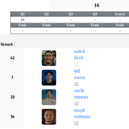
16
Q1
Q2
Q3
Q4
Extra1
16
-
-
-
-
Fouls
Fouls
Fouls
Fouls
Fouls
-
-
-
-
-
Remark :
ธนศักดิ์
42
ตั้งวารี
หัสดี
7
งามการ
ธงธวัช
10
กฤตยาธร
คุณวุฒิ
34
กอศรีลบุตร