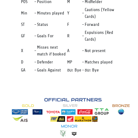
POS
-
Position
M
-
Midfielder
Cautions (Yellow
Min
-
Minutes played
Y
-
Cards)
ST
-
Status
F
-
Forward
Expulsions (Red
GF
-
Goals For
R
-
Cards)
Misses next
X
-
A
-
Not present
match if booked
D
-
Defender
MP
-
Matches played
GA
-
Goals Against
ชนะ Bye
-
ชนะ Bye