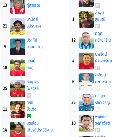
13
ภู่สุวรรณ
ลำพูน
มานิตย์
1
สุขมณี
21
สุประภาศ
กฤศ
ประทีป
12
คล้ายหิรัญ
3
นาคครวญ
นพรัตน์
อดุลย์
4
ธำรงทรัพย์
18
ชมภู
สุพัฒน์
ชิษนุวัชร์
6
ปะณะรักษ์
25
ไพรวัลย์
ศรัญย์
ดิลก
25
รอดเจริญ
11
บัวเกิด
พงษ์ธนา
บุญล้อม
10
วงศ์สวัสดิ์
14
เกียรติประวัติงาม