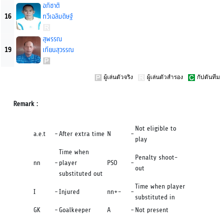
อภิชาติ
16
ทวีเฉลิมดิษฐ์
สุพรรณ
19
เทียนสุวรรณ
ผู้เล่นตัวจริง
ผู้เล่นตัวสำรอง
กัปตันทีม
Remark :
Not eligible to
a.e.t
-
After extra time
N
-
play
Time when
Penalty shoot-
nn
-
player
PSO
-
out
substituted out
Time when player
I
-
Injured
nn+-
-
substituted in
GK
-
Goalkeeper
A
-
Not present