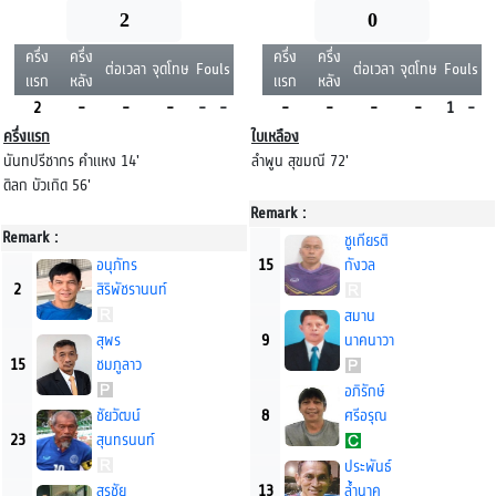
2
0
ครึ่ง
ครึ่ง
ครึ่ง
ครึ่ง
ต่อเวลา
จุดโทษ
Fouls
ต่อเวลา
จุดโทษ
Fouls
แรก
หลัง
แรก
หลัง
2
-
-
-
-
-
-
-
-
-
1
-
ครึ่งแรก
ใบเหลือง
นันทปรีชากร คำแหง 14'
ลำพูน สุขมณี 72'
ดิลก บัวเกิด 56'
Remark :
Remark :
ชูเกียรติ
อนุภัทร
15
กังวล
2
สิริพัชรานนท์
สมาน
สุพร
9
นาคนาวา
15
ชมภูลาว
อภิรักษ์
ชัยวัฒน์
8
ศรีอรุณ
23
สุนทรนนท์
ประพันธ์
สุรชัย
13
ล้ำนาค