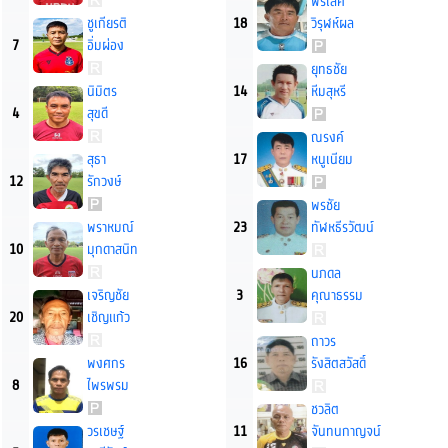
พรเลิศ
ชูเกียรติ
18
วิรุฬห์ผล
7
อิ่มผ่อง
ยุทธชัย
นิมิตร
14
หีมสุหรี
4
สุขดี
ณรงค์
สุธา
17
หนูเนียม
12
รักวงษ์
พรชัย
พราหมณ์
23
ทัฬหธีรวัฒน์
10
มุกดาสนิท
นภดล
เจริญชัย
3
คุณาธรรม
20
เชิญแก้ว
ถาวร
พงศกร
16
รังสิตสวัสดิ์
8
ไพรพรม
ชวลิต
วรเชษฐ์
11
จันทนกาญจน์