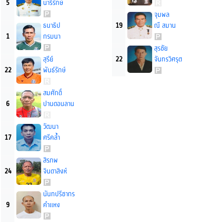
5
นารีรักษ์
จุมพล
ธนาธิป
19
ณื สมาน
1
กรมนา
สุรชัย
สุรีย์
22
จันทรวิศรุต
22
พันธ์รักษ์
สมศักดิ์
6
ปานดอนลาน
วัฒนา
17
ศรีคล้ำ
สิรภพ
24
จินดาสิงห์
นันทปรีชากร
9
คำแหง