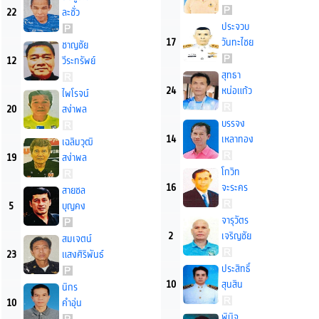
22
ละชั่ว
ประจวบ
17
วันทะไชย
ชาญชัย
12
วีระทรัพย์
สุทธา
24
หน่อแก้ว
ไพโรจน์
20
สง่าพล
บรรจง
14
เหลาทอง
เฉลิมวุฒิ
19
สง่าพล
โกวิท
16
จะระคร
สายชล
5
บุญคง
จารุวัตร
2
เจริญชัย
สมเจตน์
23
แสงศิริพันธ์
ประสิทธิ์
10
สุนสิน
นิกร
10
คำอุ่น
พินิจ