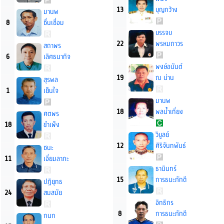
13
บุญกว้าง
มานพ
8
ชื่นเชื่อม
บรรจบ
22
พรหมถาวร
สถาพร
6
เลิศธนากิจ
พงษ์อนันต์
19
ณ น่าน
สุรพล
1
เย็นใจ
มานพ
18
พลน้ำเที่ยง
ศตพร
18
ขำเพ็ง
วิบูลย์
12
ศิริจันทพันธ์
ชนะ
11
เอี่ยมลาภะ
ธานินทร์
15
การธนะภักดี
ปฏิยุทธ
24
สมสมัย
อิทธิกร
8
การธนะภักดี
กนก