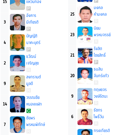
15
แหวนทอง
มงคล
25
คำมงคล
อังคาร
3
มีเกียรติ
นิยม
23
พรหมจรรย์
บัญญัติ
4
นาคะบุตร์
รังสิต
21
ไชยสิทธิ์
ธวัฒน์
2
เจริญสุข
ธนสิน
20
จันทร์แก้ว
สงกรานต์
9
มูลดี
กฤษขจร
9
วงษ์รัตนะ
วรรณชัย
14
หนองแฝก
ธัชกร
6
โพธิ์วัน
ชัยพร
7
พรหมพิทักษ์
ทรงเกียรติ