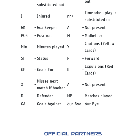
out
substituted out
Time when player
I
-
Injured
nn+-
-
substituted in
GK
-
Goalkeeper
A
-
Not present
POS
-
Position
M
-
Midfielder
Cautions (Yellow
Min
-
Minutes played
Y
-
Cards)
ST
-
Status
F
-
Forward
Expulsions (Red
GF
-
Goals For
R
-
Cards)
Misses next
X
-
A
-
Not present
match if booked
D
-
Defender
MP
-
Matches played
GA
-
Goals Against
ชนะ Bye
-
ชนะ Bye