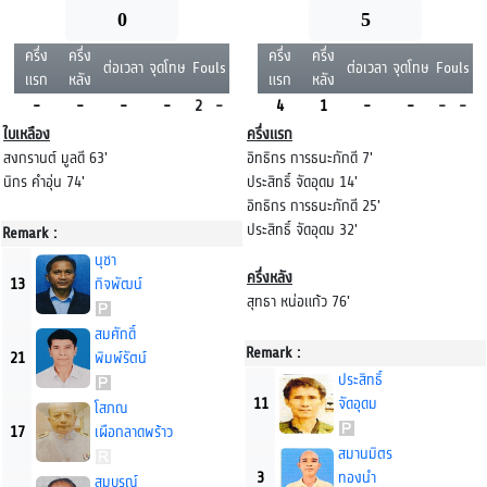
0
5
ครึ่ง
ครึ่ง
ครึ่ง
ครึ่ง
ต่อเวลา
จุดโทษ
Fouls
ต่อเวลา
จุดโทษ
Fouls
แรก
หลัง
แรก
หลัง
-
-
-
-
2
-
4
1
-
-
-
-
ใบเหลือง
ครึ่งแรก
สงกรานต์ มูลดี 63'
อิทธิกร การธนะภักดี 7'
นิกร คำอุ่น 74'
ประสิทธิ์ จัดอุดม 14'
อิทธิกร การธนะภักดี 25'
ประสิทธิ์ จัดอุดม 32'
Remark :
นุชา
ครึ่งหลัง
13
กิจพัฒน์
สุทธา หน่อแก้ว 76'
สมศักดิ์
Remark :
21
พิมพ์รัตน์
ประสิทธิ์
11
จัดอุดม
โสภณ
17
เผือกลาดพร้าว
สมานมิตร
3
ทองนำ
สมบูรณ์