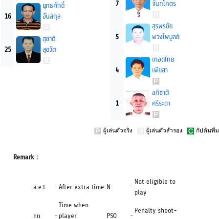
7
จันทโคตร
ยุทธศักดิ์
16
ฮั่นสกุล
สุรพรชัย
5
พวงไพบูลย์
สุชาติ
25
สุขวัต
เทอดไทย
4
เพียสา
อภิชาติ
1
ศรีระดา
ผู้เล่นตัวจริง
ผู้เล่นตัวสำรอง
กัปตันทีม
Remark :
Not eligible to
a.e.t
-
After extra time
N
-
play
Time when
Penalty shoot-
nn
-
player
PSO
-