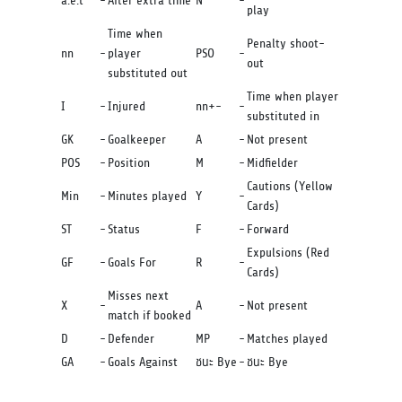
a.e.t
-
After extra time
N
-
play
Time when
Penalty shoot-
nn
-
player
PSO
-
out
substituted out
Time when player
I
-
Injured
nn+-
-
substituted in
GK
-
Goalkeeper
A
-
Not present
POS
-
Position
M
-
Midfielder
Cautions (Yellow
Min
-
Minutes played
Y
-
Cards)
ST
-
Status
F
-
Forward
Expulsions (Red
GF
-
Goals For
R
-
Cards)
Misses next
X
-
A
-
Not present
match if booked
D
-
Defender
MP
-
Matches played
GA
-
Goals Against
ชนะ Bye
-
ชนะ Bye