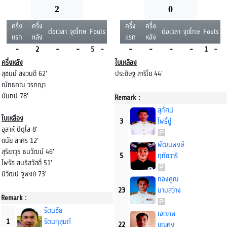
2
0
ครึ่ง
ครึ่ง
ครึ่ง
ครึ่ง
ต่อเวลา
จุดโทษ
Fouls
ต่อเวลา
จุดโทษ
Fouls
แรก
หลัง
แรก
หลัง
-
2
-
-
5
-
-
-
-
-
1
-
ครึ่งหลัง
ใบเหลือง
สุชนม์ สงวนดี 62'
ประดิษฐ สาริโย 44'
ณัทธภณ วรทญา
นันทน์ 78'
Remark :
สุทัศน์
ใบเหลือง
3
โพธิ์ดู่
อุสาห์ ปิตุโส 8'
ดนัย สาคร 12'
พัฒนพงษ์
สุริยาวุธ ธนวัฒน์ 46'
5
ฤทัยวารี
ไพรัช สนธิสวัสดิ์ 51'
นิวัฒน์ จูพงษ์ 73'
ทองคูณ
23
นามสว่าง
Remark :
รัตนชัย
เอกภพ
1
รัตนกุสุมภ์
22
บุญคง