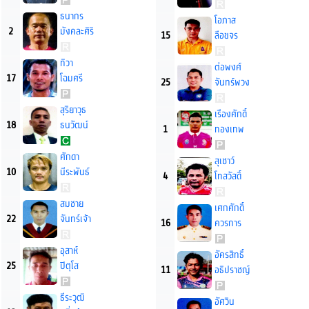
ธนากร
โอภาส
2
มังคละศิริ
15
ลือขจร
ทิวา
ต่อพงศ์
17
โฉมศรี
25
จันทร์พวง
สุริยาวุธ
เรืองศักดิ์
18
ธนวัฒน์
1
ทองเทพ
ศักดา
สุเชาว์
10
นีระพันธ์
4
โทสวัสดิ์
สมชาย
เศกศักดิ์
22
จันทร์เจ้า
16
ควรการ
อุสาห์
อัครสิทธิ์
25
ปิตุโส
11
อธิปราชญ์
ธีระวุฒิ
อัศวิน