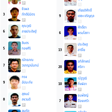
ธีรพล
เกียรติศักดิ์
3
ภักดีนิมิตร
9
เดชะเจริญกุล
คุณวุฒิ
ศักดิ์ดา
6
ลายประดิษฐ์
6
พรมโสภา
ชินดร
ประดิษฐ
5
ทองศิริ
13
สาริโย
ณัทธภณ
อภิลักษณ์
7
วรทญานันทน์
20
ศรีภา
ทรง
ณัฐวุฒิ
9
อัปมะทัง
10
กิ่งพิลา
สุชนม์
ธนพัชญ์
8
สงวนดี
7
ป้องเศร้า
สมทัด