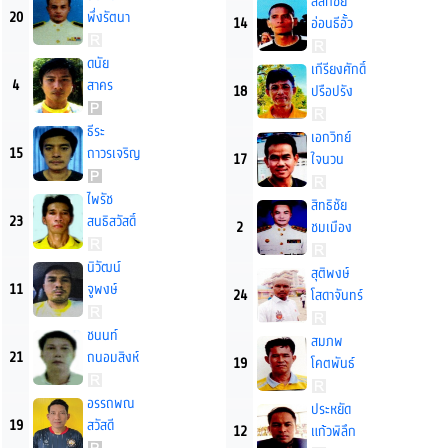
สลักชัย
20
พึ่งรัตนา
14
อ่อนธีอั้ว
ดนัย
เกีรียงศักดิ์
4
สาคร
18
ปรือปรัง
ธีระ
เอกวิทย์
15
ถาวรเจริญ
17
ใจนวน
ไพรัช
สิทธิชัย
23
สนธิสวัสดิ์
2
ชมเมือง
นิวัฒน์
สุติพงษ์
11
จูพงษ์
24
โสดาจันทร์
ชนนท์
สมภพ
21
ถนอมสิงห์
19
โคตพันธ์
อรรถพณ
ประหยัด
19
สวัสดี
12
แก้วพิลึก