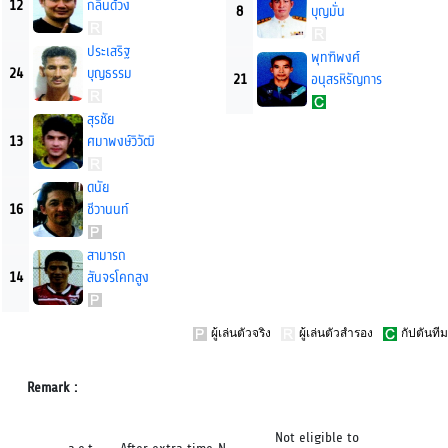
12
กลิ่นด้วง
8
บุญมั่น
ประเสริฐ
พุทฑิพงศ์
24
บุญธรรม
21
อนุสรหิรัญการ
สุรชัย
13
ศมาพงษ์วิวัฒิ
ดนัย
16
ชีวานนท์
สามารถ
14
สันจรโคกสูง
ผู้เล่นตัวจริง
ผู้เล่นตัวสำรอง
กัปตันทีม
Remark :
Not eligible to