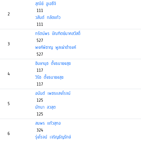
สุณีย์ อูเอซึจิ
111
2
วสันต์ กลัดแก้ว
111
ทรัตน์พร บัณฑิตย์นาคสวัสดิ์
527
3
พงศ์พิชาญ พูลเผ่าดำรงค์
527
ชินษานุช ตั้งธนายงสุข
117
4
วิรัช ตั้งธนายงสุข
117
อนันต์ เพชรเเสงโรจน์
125
5
มัทนา ลวสุต
125
สมพร แก้วสุทอ
324
6
รุ่งโรจน์ เจริญธัญรักษ์