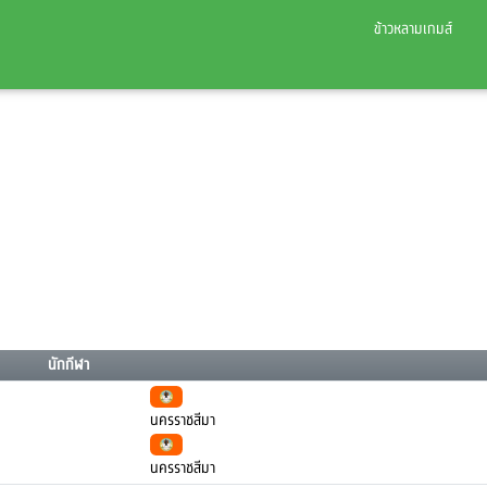
ข้าวหลามเกมส์
นักกีฬา
นครราชสีมา
นครราชสีมา