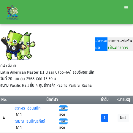
สถานะ
จบการแข่งขัน
ผล
เป็นทางการ
กีฬา ลีลาศ
Latin American Master III Class C (55-64) รอบชิงชนะเลิศ
วันที่
20 เมษายน 2568
เวลา
13:30 น.
สนาม
Pacific Hall ชั้น 4 ศูนย์การค้า Pacific Park Si Racha
No.
นักกีฬา
ลำดับ
หมายเหตุ
สถาพร อ่อนสนิท
411
ตรัง
4
1
Gold
ณมณ ธนปัญจภัสร์
411
ตรัง