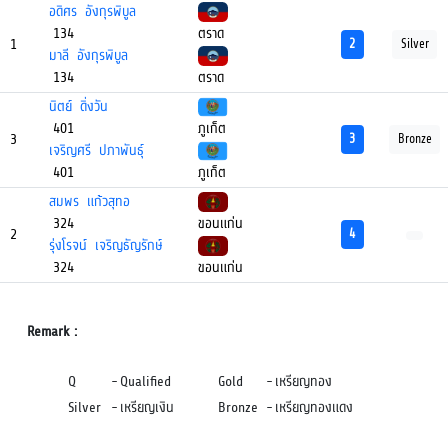
อดิศร อังกุรพิบูล
134
ตราด
1
2
Silver
มาลี อังกุรพิบูล
134
ตราด
นิตย์ ดิ่งวัน
401
ภูเก็ต
3
3
Bronze
เจริญศรี ปภาพันธ์ุ
401
ภูเก็ต
สมพร แก้วสุทอ
324
ขอนแก่น
2
4
รุ่งโรจน์ เจริญธัญรักษ์
324
ขอนแก่น
Remark :
Q
-
Qualified
Gold
-
เหรียญทอง
Silver
-
เหรียญเงิน
Bronze
-
เหรียญทองแดง