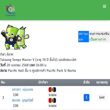
สถานะ
จบการแข่งขัน
ผล
เป็นทางการ
กีฬา ลีลาศ
Taloong Tempo Master V (อายุ 70 ปี ขึ้นไป) รอบชิงชนะเลิศ
วันที่
20 เมษายน 2568
เวลา
16:00 น.
สนาม
Pacific Hall ชั้น 4 ศูนย์การค้า Pacific Park Si Racha
No.
นักกีฬา
ลำดับ
หมายเหตุ
เสาวภา เม่นเเดง
130
ระยอง
1
1
Gold
สมเดช บุญสวัสดิ์
130
ระยอง