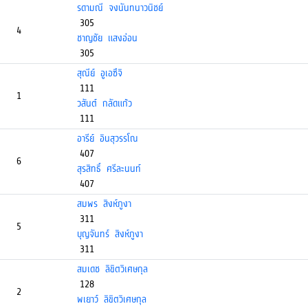
รดามณี จงนันทนาวนิชย์
305
4
ชาญชัย แสงอ่อน
305
สุณีย์ อูเอซึจิ
111
1
วสันต์ กลัดแก้ว
111
อารีย์ อินสุวรรโณ
407
6
สุรสิทธิ์ ศรีละนนท์
407
สมพร สิงห์ภูงา
311
5
บุญจันทร์ สิงห์ภูงา
311
สมเดช ลิขิตวิเศษกุล
128
2
พเยาว์ ลิขิตวิเศษกุล