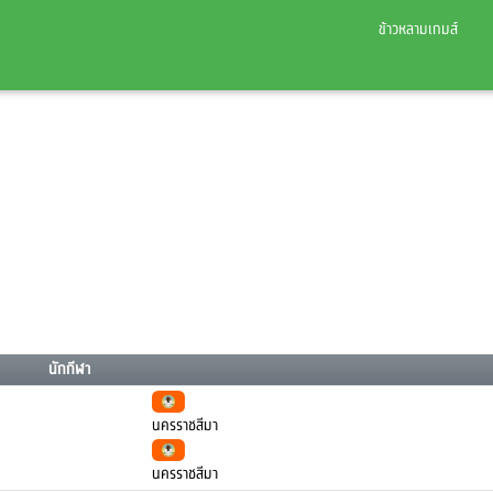
ข้าวหลามเกมส์
นักกีฬา
นครราชสีมา
นครราชสีมา