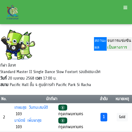
สถานะ
จบการแข่งขัน
ผล
เป็นทางการ
กีฬา ลีลาศ
Standard Master II Single Dance Slow Foxtort รอบชิงชนะเลิศ
วันที่
20 เมษายน 2568
เวลา
17:00 น.
สนาม
Pacific Hall ชั้น 4 ศูนย์การค้า Pacific Park Si Racha
No.
นักกีฬา
ลำดับ
หมายเหตุ
เกษมสุข วันทนะสมบัติ
103
กรุงเทพมหานคร
2
1
Gold
มานิตย์ เพิ่มผาสุข
103
กรุงเทพมหานคร