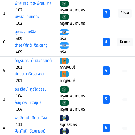
พัชรินทร์ วรพิพัฒน์บวร
102
กรุงเทพมหานคร
1
2
Silver
นพดล อินแถลง
102
กรุงเทพมหานคร
สุภาพร แช่ชือ
409
ตรัง
6
3
Bronze
ดำรงค์ศักดิ์ จิระตราชู
409
ตรัง
อัญรินทร์ ตันติอัครศักดิ์
201
กาญจนบุรี
5
4
นักรบ เจริญสะอาด
201
กาญจนบุรี
อมรรัตน์ สุจริตธรรม
104
กรุงเทพมหานคร
3
5
อัษฎาวุธ แววบุตร
104
กรุงเทพมหานคร
พรพัณณ์ ปัทมะศังข์
133
สมุทรสงคราม
4
6
จีระศักดิ์ วัฒนารมย์